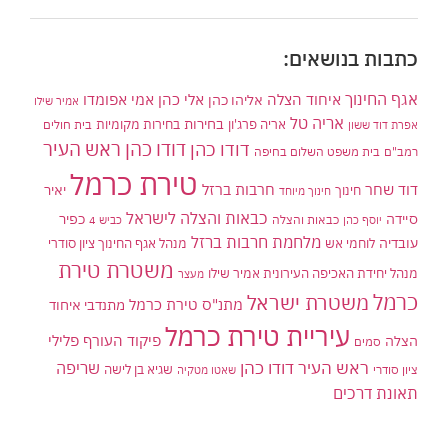
כתבות בנושאים:
אגף החינוך
איחוד הצלה
אלי כהן
אליהו כהן
אמי אפומדו
אמיר שילו
אריה טל
בחירות
אריה פרג'ון
בחירות מקומיות
בית חולים
אפרת דוד ששון
דודו כהן ראש העיר
דודו כהן
רמב"ם
בית משפט השלום בחיפה
טירת כרמל
דוד שחר
חרבות ברזל
יאיר
חינוך
חינוך מיוחד
כבאות והצלה לישראל
סיידה
כפיר
יוסף כהן
כבאות והצלה
כביש 4
מלחמת חרבות ברזל
עובדיה
לוחמי אש
מנהל אגף החינוך ציון סודרי
משטרת טירת
מנהל יחידת האכיפה העירונית אמיר שילו
מעצר
כרמל
משטרת ישראל
מתנ"ס טירת כרמל
מתנדבי איחוד
עיריית טירת כרמל
פיקוד העורף
פלילי
הצלה
סמים
ראש העיר דודו כהן
שריפה
שגיא בן לישה
ציון סודרי
שאטו מטקיה
תאונת דרכים