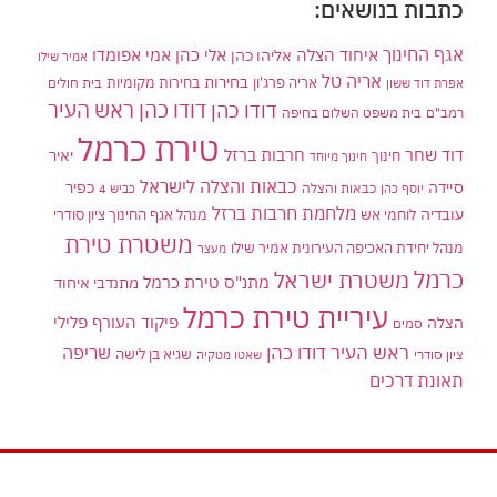
כתבות בנושאים:
אגף החינוך
איחוד הצלה
אלי כהן
אליהו כהן
אמי אפומדו
אמיר שילו
אריה טל
בחירות
אריה פרג'ון
בחירות מקומיות
בית חולים
אפרת דוד ששון
דודו כהן ראש העיר
דודו כהן
רמב"ם
בית משפט השלום בחיפה
טירת כרמל
דוד שחר
חרבות ברזל
יאיר
חינוך
חינוך מיוחד
כבאות והצלה לישראל
סיידה
כפיר
יוסף כהן
כבאות והצלה
כביש 4
מלחמת חרבות ברזל
עובדיה
לוחמי אש
מנהל אגף החינוך ציון סודרי
משטרת טירת
מנהל יחידת האכיפה העירונית אמיר שילו
מעצר
כרמל
משטרת ישראל
מתנ"ס טירת כרמל
מתנדבי איחוד
עיריית טירת כרמל
פיקוד העורף
פלילי
הצלה
סמים
ראש העיר דודו כהן
שריפה
שגיא בן לישה
ציון סודרי
שאטו מטקיה
תאונת דרכים