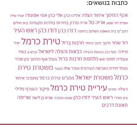
כתבות בנושאים:
אגף החינוך
איחוד הצלה
אלי כהן
אליהו כהן
אמי אפומדו
אמיר שילו
אריה טל
בחירות
אריה פרג'ון
בחירות מקומיות
בית חולים
אפרת דוד ששון
דודו כהן ראש העיר
דודו כהן
רמב"ם
בית משפט השלום בחיפה
טירת כרמל
דוד שחר
חרבות ברזל
יאיר
חינוך
חינוך מיוחד
כבאות והצלה לישראל
סיידה
כפיר
יוסף כהן
כבאות והצלה
כביש 4
מלחמת חרבות ברזל
עובדיה
לוחמי אש
מנהל אגף החינוך ציון סודרי
משטרת טירת
מנהל יחידת האכיפה העירונית אמיר שילו
מעצר
כרמל
משטרת ישראל
מתנ"ס טירת כרמל
מתנדבי איחוד
עיריית טירת כרמל
פיקוד העורף
פלילי
הצלה
סמים
ראש העיר דודו כהן
שריפה
שגיא בן לישה
ציון סודרי
שאטו מטקיה
תאונת דרכים