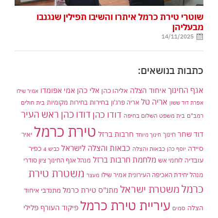
שוטרי טירת כרמל איתרו והשיבו תפילין שנגנבו
מבעליהן
14/11/2025
כתבות בנושאים:
אגף החינוך
איחוד הצלה
אלי כהן
אליהו כהן
אמי אפומדו
אמיר שילו
אריה טל
בחירות
אריה פרג'ון
בחירות מקומיות
בית חולים
אפרת דוד ששון
דודו כהן ראש העיר
דודו כהן
רמב"ם
בית משפט השלום בחיפה
טירת כרמל
דוד שחר
חרבות ברזל
יאיר
חינוך
חינוך מיוחד
כבאות והצלה לישראל
סיידה
כפיר
יוסף כהן
כבאות והצלה
כביש 4
מלחמת חרבות ברזל
עובדיה
לוחמי אש
מנהל אגף החינוך ציון סודרי
משטרת טירת
מנהל יחידת האכיפה העירונית אמיר שילו
מעצר
כרמל
משטרת ישראל
מתנ"ס טירת כרמל
מתנדבי איחוד
עיריית טירת כרמל
פיקוד העורף
פלילי
הצלה
סמים