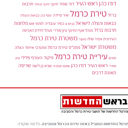
דודו כהן ראש העיר
דוד שחר
חרבות
חינוך
חינוך מיוחד
טירת כרמל
ברזל
יאיר סיידה
יוסף כהן
כבאות והצלה
כבאות והצלה לישראל
מלחמת
כפיר עובדיה
לוחמי אש
כביש 4
חרבות ברזל
מנהל אגף החינוך ציון סודרי
מנהל יחידת האכיפה
משטרת טירת כרמל
העירונית אמיר שילו
מעצר
משטרת ישראל
מתנ"ס טירת כרמל
מתנדבי איחוד הצלה
עיריית טירת כרמל
פיקוד העורף
פלילי
סמים
ציון
ראש העיר דודו כהן
שריפה
שגיא בן לישה
סודרי
שאטו מטקיה
תאונת דרכים
ורטל החדשות המוביל באזור טירת הכרמל והסביבה
. כל מה שקורה