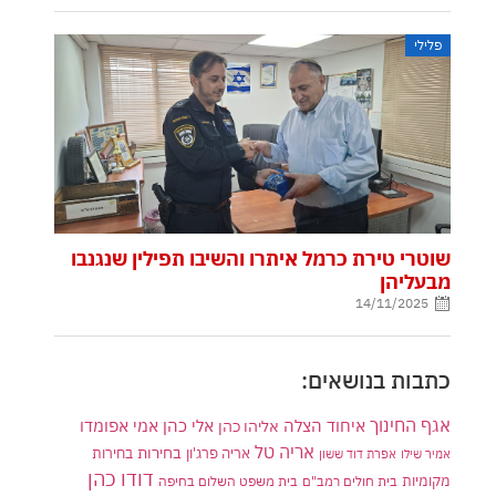
פלילי
שוטרי טירת כרמל איתרו והשיבו תפילין שנגנבו
מבעליהן
14/11/2025
כתבות בנושאים:
אגף החינוך
איחוד הצלה
אלי כהן
אליהו כהן
אמי אפומדו
אריה טל
בחירות
אריה פרג'ון
בחירות
אמיר שילו
אפרת דוד ששון
דודו כהן
מקומיות
בית חולים רמב"ם
בית משפט השלום בחיפה