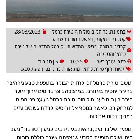
בתמונה: נד המים מול חוף טירת כרמל
28/08/2023
קטגוריה:
מקומי
,
ראשי
,
תמונת השבוע
קרדיט תמונה: בראש החדשות - פורטל החדשות של טירת
כרמל והסביבה
כתב:
עורך ראשי
10:55
אין תגובות
תגיות:
חוף טירת כרמל
,
מזג אוויר
,
נד מים
,
תופעת טבע
תושבי טירת כרמל זכו לחזות הבוקר בתופעת טבע מרהיבה
ונדירה יחסית באזורנו, במהלכה נוצר נד מים ארוך אשר
חיבר בין הים לענן מול חופי טירת כרמל נע על פני המים
למרחק רב, כאשר בנוסף אליו הוסיפו לרדת גשמים עזים
במשך דקות ארוכות.
תופעה של נד מים, נראית בעיני רבים כמעין "טורנדו" מעל
הים, ואולם תופעת הטבע שנצפתה איננה כוללת רוחות