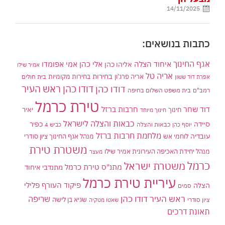
14/11/2025
כתבות בנושאים:
אגף החינוך
איחוד הצלה
אלי כהן
אליהו כהן
אמי אפומדו
אמיר שילו
אריה טל
בחירות
אריה פרג'ון
בחירות מקומיות
בית חולים
אפרת דוד ששון
דודו כהן ראש העיר
דודו כהן
רמב"ם
בית משפט השלום בחיפה
טירת כרמל
דוד שחר
חרבות ברזל
יאיר
חינוך
חינוך מיוחד
כבאות והצלה לישראל
סיידה
כפיר
יוסף כהן
כבאות והצלה
כביש 4
מלחמת חרבות ברזל
עובדיה
לוחמי אש
מנהל אגף החינוך ציון סודרי
משטרת טירת
מנהל יחידת האכיפה העירונית אמיר שילו
מעצר
כרמל
משטרת ישראל
מתנ"ס טירת כרמל
מתנדבי איחוד
עיריית טירת כרמל
פיקוד העורף
פלילי
הצלה
סמים
ראש העיר דודו כהן
שריפה
שגיא בן לישה
ציון סודרי
שאטו מטקיה
תאונת דרכים