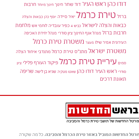
דודו כהן ראש העיר
דוד שחר
חרבות
חינוך
חינוך מיוחד
טירת כרמל
ברזל
יאיר סיידה
יוסף כהן
כבאות והצלה
כבאות והצלה לישראל
מלחמת
כפיר עובדיה
לוחמי אש
כביש 4
חרבות ברזל
מנהל אגף החינוך ציון סודרי
מנהל יחידת האכיפה
משטרת טירת כרמל
העירונית אמיר שילו
מעצר
משטרת ישראל
מתנ"ס טירת כרמל
מתנדבי איחוד הצלה
עיריית טירת כרמל
פיקוד העורף
פלילי
סמים
ציון
ראש העיר דודו כהן
שריפה
שגיא בן לישה
סודרי
שאטו מטקיה
תאונת דרכים
ורטל החדשות המוביל באזור טירת הכרמל והסביבה
. כל מה שקורה