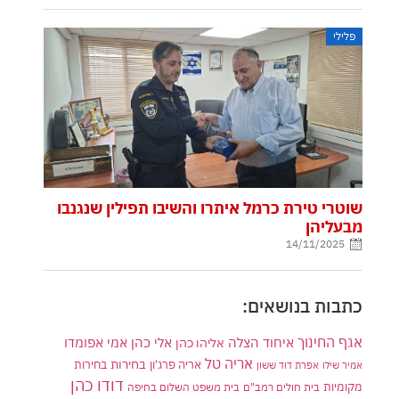
פלילי
שוטרי טירת כרמל איתרו והשיבו תפילין שנגנבו
מבעליהן
14/11/2025
כתבות בנושאים:
אגף החינוך
איחוד הצלה
אלי כהן
אליהו כהן
אמי אפומדו
אריה טל
בחירות
אריה פרג'ון
בחירות
אמיר שילו
אפרת דוד ששון
דודו כהן
מקומיות
בית חולים רמב"ם
בית משפט השלום בחיפה