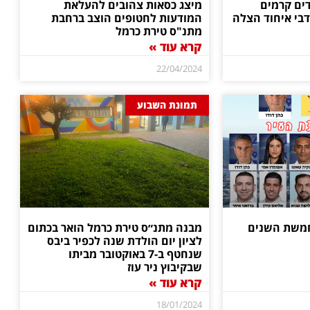
דים קרמים
מיצג כסאות צהובים להעלאת
דבי איחוד הצלה
המודעות לחטופים הוצב ברחבת
מתנ"ס טירת כרמל
קרא עוד »
22/04/2024
תמונת השבוע
בחמשת השנים
מבנה מתנ״ס טירת כרמל הואר בכתום
לציון יום הולדת שנה לכפיר ביבס
שנחטף ב-7 באוקטובר מביתו
שבקיבוץ ניר עוז
קרא עוד »
18/01/2024