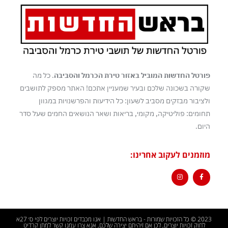
פורטל החדשות המוביל באזור טירת הכרמל והסביבה
. כל מה
שקורה בשכונה שלכם ובעיר שמעניין אתכם! האתר מספק לתושבים
ולציבור מבזקים מסביב לשעון: כל הידיעות והפרשנויות במגוון
תחומים: פוליטיקה, מקומי, בריאות ושאר הנושאים החמים שעל סדר
היום.
מוזמנים לעקוב אחרינו:
2023 © כל הזכויות שמורות - בראש החדשות | אנו מכבדים זכויות יוצרים לפי ס׳ 27א
לחוק זכויות יוצרים, לכן אם זיהיתם יצירה שלכם, אנא צרו עמנו קשר למתן קרדיט