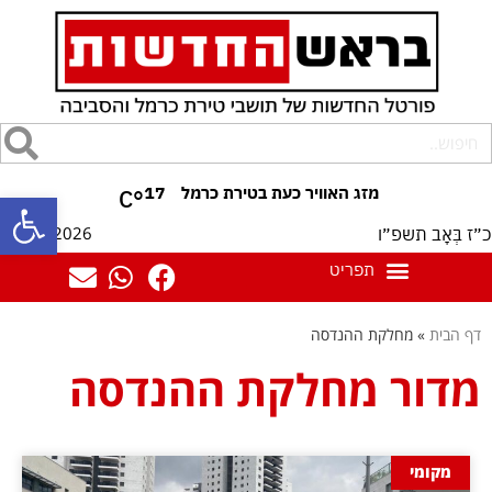
17
°C
פתח סרגל
10/08/2026
כ״ז בְּאָב תשפ״ו
דף הבית
»
מחלקת ההנדסה
מדור מחלקת ההנדסה
מקומי