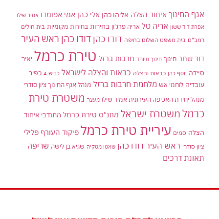
אגף החינוך
איחוד הצלה
אלי כהן
אליהו כהן
אמי אפומדו
אמיר שילו
אריה טל
בחירות
אריה פרג'ון
בחירות מקומיות
בית חולים
אפרת דוד ששון
דודו כהן ראש העיר
דודו כהן
רמב"ם
בית משפט השלום בחיפה
טירת כרמל
דוד שחר
חרבות ברזל
יאיר
חינוך
חינוך מיוחד
כבאות והצלה לישראל
סיידה
כפיר
יוסף כהן
כבאות והצלה
כביש 4
מלחמת חרבות ברזל
עובדיה
לוחמי אש
מנהל אגף החינוך ציון סודרי
משטרת טירת
מנהל יחידת האכיפה העירונית אמיר שילו
מעצר
כרמל
משטרת ישראל
מתנ"ס טירת כרמל
מתנדבי איחוד
עיריית טירת כרמל
פיקוד העורף
פלילי
הצלה
סמים
ראש העיר דודו כהן
שריפה
שגיא בן לישה
ציון סודרי
שאטו מטקיה
תאונת דרכים