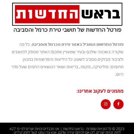
פורטל החדשות המוביל באזור טירת הכרמל והסביבה
. כל מה
שקורה בשכונה שלכם ובעיר שמעניין אתכם! האתר מספק לתושבים
ולציבור מבזקים מסביב לשעון: כל הידיעות והפרשנויות במגוון
תחומים: פוליטיקה, מקומי, בריאות ושאר הנושאים החמים שעל סדר
היום.
מוזמנים לעקוב אחרינו:
2023 © כל הזכויות שמורות - בראש החדשות | אנו מכבדים זכויות יוצרים לפי ס׳ 27א
לחוק זכויות יוצרים, לכן אם זיהיתם יצירה שלכם, אנא צרו עמנו קשר למתן קרדיט