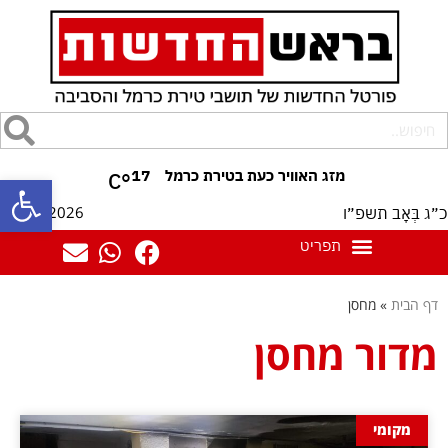
17
°C
פתח סרגל
06/08/2026
כ״ג בְּאָב תשפ״ו
דף הבית
»
מחסן
מדור מחסן
מקומי