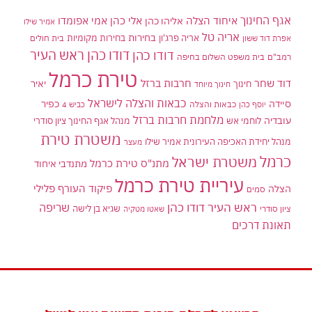
אגף החינוך
איחוד הצלה
אלי כהן
אליהו כהן
אמי אפומדו
אמיר שילו
אריה טל
בחירות
אריה פרג'ון
בחירות מקומיות
בית חולים
אפרת דוד ששון
דודו כהן ראש העיר
דודו כהן
רמב"ם
בית משפט השלום בחיפה
טירת כרמל
דוד שחר
חרבות ברזל
יאיר
חינוך
חינוך מיוחד
כבאות והצלה לישראל
סיידה
כפיר
יוסף כהן
כבאות והצלה
כביש 4
מלחמת חרבות ברזל
עובדיה
לוחמי אש
מנהל אגף החינוך ציון סודרי
משטרת טירת
מנהל יחידת האכיפה העירונית אמיר שילו
מעצר
כרמל
משטרת ישראל
מתנ"ס טירת כרמל
מתנדבי איחוד
עיריית טירת כרמל
פיקוד העורף
פלילי
הצלה
סמים
ראש העיר דודו כהן
שריפה
שגיא בן לישה
ציון סודרי
שאטו מטקיה
תאונת דרכים