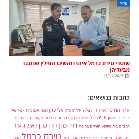
פלילי
שוטרי טירת כרמל איתרו והשיבו תפילין שנגנבו
מבעליהן
14/11/2025
כתבות בנושאים:
אגף החינוך
איחוד הצלה
אלי כהן
אליהו כהן
אמי אפומדו
אמיר שילו
אריה טל
בחירות
אריה פרג'ון
בחירות מקומיות
בית חולים
אפרת דוד ששון
דודו כהן ראש העיר
דודו כהן
רמב"ם
בית משפט השלום בחיפה
טירת כרמל
דוד שחר
חרבות ברזל
יאיר
חינוך
חינוך מיוחד