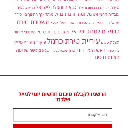
כבאות והצלה לישראל
סיידה
כפיר
יוסף כהן
כבאות והצלה
כביש 4
מלחמת חרבות ברזל
עובדיה
לוחמי אש
מנהל אגף החינוך ציון סודרי
משטרת טירת
מנהל יחידת האכיפה העירונית אמיר שילו
מעצר
כרמל
משטרת ישראל
מתנ"ס טירת כרמל
מתנדבי איחוד
עיריית טירת כרמל
פיקוד העורף
פלילי
הצלה
סמים
ראש העיר דודו כהן
שריפה
שגיא בן לישה
ציון סודרי
שאטו מטקיה
תאונת דרכים
הרשמו לקבלת סיכום חדשות יומי למייל
שלכם!