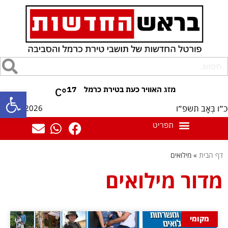
17
°C
פתח סרגל
09/08/2026
כ״ו בְּאָב תשפ״ו
דף הבית
»
מילואים
מדור מילואים
מקומי