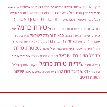
אגף החינוך
איחוד הצלה
אלי כהן
אליהו כהן
אמי אפומדו
אמיר שילו
אריה טל
בחירות
אריה פרג'ון
בחירות מקומיות
בית חולים
אפרת דוד ששון
דודו כהן ראש העיר
דודו כהן
רמב"ם
בית משפט השלום בחיפה
טירת כרמל
דוד שחר
חרבות ברזל
יאיר
חינוך
חינוך מיוחד
כבאות והצלה לישראל
סיידה
כפיר
יוסף כהן
כבאות והצלה
כביש 4
מלחמת חרבות ברזל
עובדיה
לוחמי אש
מנהל אגף החינוך ציון סודרי
משטרת טירת
מנהל יחידת האכיפה העירונית אמיר שילו
מעצר
כרמל
משטרת ישראל
מתנ"ס טירת כרמל
מתנדבי איחוד
עיריית טירת כרמל
פיקוד העורף
פלילי
הצלה
סמים
ראש העיר דודו כהן
שריפה
שגיא בן לישה
ציון סודרי
שאטו מטקיה
תאונת דרכים