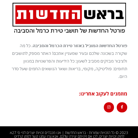
פורטל החדשות המוביל באזור טירת הכרמל והסביבה
. כל מה
שקורה בשכונה שלכם ובעיר שמעניין אתכם! האתר מספק לתושבים
ולציבור מבזקים מסביב לשעון: כל הידיעות והפרשנויות במגוון
תחומים: פוליטיקה, מקומי, בריאות ושאר הנושאים החמים שעל סדר
היום.
מוזמנים לעקוב אחרינו:
2023 © כל הזכויות שמורות - בראש החדשות | אנו מכבדים זכויות יוצרים לפי ס׳ 27א
לחוק זכויות יוצרים, לכן אם זיהיתם יצירה שלכם, אנא צרו עמנו קשר למתן קרדיט