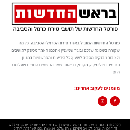
פורטל החדשות המוביל באזור טירת הכרמל והסביבה
. כל מה
שקורה בשכונה שלכם ובעיר שמעניין אתכם! האתר מספק לתושבים
ולציבור מבזקים מסביב לשעון: כל הידיעות והפרשנויות במגוון
תחומים: פוליטיקה, מקומי, בריאות ושאר הנושאים החמים שעל סדר
היום.
מוזמנים לעקוב אחרינו:
2023 © כל הזכויות שמורות - בראש החדשות | אנו מכבדים זכויות יוצרים לפי ס׳ 27א
לחוק זכויות יוצרים, לכן אם זיהיתם יצירה שלכם, אנא צרו עמנו קשר למתן קרדיט