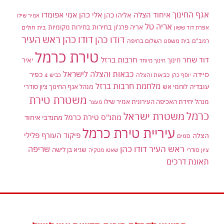
אגף החינוך
איחוד הצלה
אלי כהן
אליהו כהן
אמי אפומדו
אמיר שילו
אריה טל
בחירות
אריה פרג'ון
בחירות מקומיות
בית חולים
אפרת דוד ששון
דודו כהן ראש העיר
דודו כהן
רמב"ם
בית משפט השלום בחיפה
טירת כרמל
דוד שחר
חרבות ברזל
יאיר
חינוך
חינוך מיוחד
כבאות והצלה לישראל
סיידה
כפיר
יוסף כהן
כבאות והצלה
כביש 4
מלחמת חרבות ברזל
עובדיה
לוחמי אש
מנהל אגף החינוך ציון סודרי
משטרת טירת
מנהל יחידת האכיפה העירונית אמיר שילו
מעצר
כרמל
משטרת ישראל
מתנ"ס טירת כרמל
מתנדבי איחוד
עיריית טירת כרמל
פיקוד העורף
פלילי
הצלה
סמים
ראש העיר דודו כהן
שריפה
שגיא בן לישה
ציון סודרי
שאטו מטקיה
תאונת דרכים