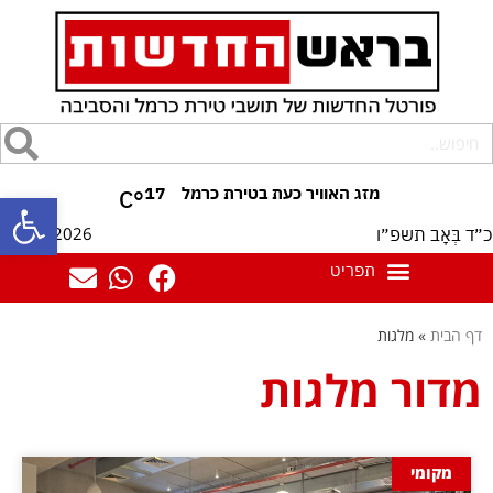
17
°C
פתח סרגל
07/08/2026
כ״ד בְּאָב תשפ״ו
דף הבית
»
מלגות
מדור מלגות
מקומי