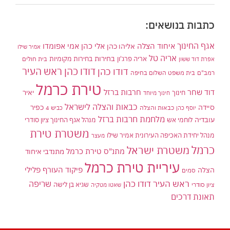
כתבות בנושאים:
אגף החינוך
איחוד הצלה
אלי כהן
אליהו כהן
אמי אפומדו
אמיר שילו
אריה טל
בחירות
אריה פרג'ון
בחירות מקומיות
בית חולים
אפרת דוד ששון
דודו כהן ראש העיר
דודו כהן
רמב"ם
בית משפט השלום בחיפה
טירת כרמל
דוד שחר
חרבות ברזל
יאיר
חינוך
חינוך מיוחד
כבאות והצלה לישראל
סיידה
כפיר
יוסף כהן
כבאות והצלה
כביש 4
מלחמת חרבות ברזל
עובדיה
לוחמי אש
מנהל אגף החינוך ציון סודרי
משטרת טירת
מנהל יחידת האכיפה העירונית אמיר שילו
מעצר
כרמל
משטרת ישראל
מתנ"ס טירת כרמל
מתנדבי איחוד
עיריית טירת כרמל
פיקוד העורף
פלילי
הצלה
סמים
ראש העיר דודו כהן
שריפה
שגיא בן לישה
ציון סודרי
שאטו מטקיה
תאונת דרכים