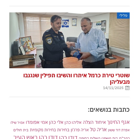
פלילי
שוטרי טירת כרמל איתרו והשיבו תפילין שנגנבו
מבעליהן
14/11/2025
כתבות בנושאים:
אגף החינוך
איחוד הצלה
אלי כהן
אליהו כהן
אמי אפומדו
אמיר שילו
אריה טל
בחירות
אריה פרג'ון
בחירות מקומיות
בית חולים
אפרת דוד ששון
דודו כהן ראש העיר
דודו כהן
רמב"ם
בית משפט השלום בחיפה