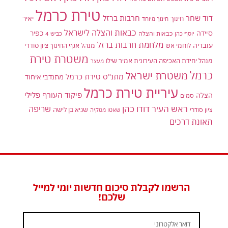
טירת כרמל
דוד שחר
חרבות ברזל
יאיר
חינוך
חינוך מיוחד
כבאות והצלה לישראל
סיידה
כפיר
יוסף כהן
כבאות והצלה
כביש 4
מלחמת חרבות ברזל
עובדיה
לוחמי אש
מנהל אגף החינוך ציון סודרי
משטרת טירת
מנהל יחידת האכיפה העירונית אמיר שילו
מעצר
כרמל
משטרת ישראל
מתנ"ס טירת כרמל
מתנדבי איחוד
עיריית טירת כרמל
פיקוד העורף
פלילי
הצלה
סמים
ראש העיר דודו כהן
שריפה
שגיא בן לישה
ציון סודרי
שאטו מטקיה
תאונת דרכים
הרשמו לקבלת סיכום חדשות יומי למייל
שלכם!