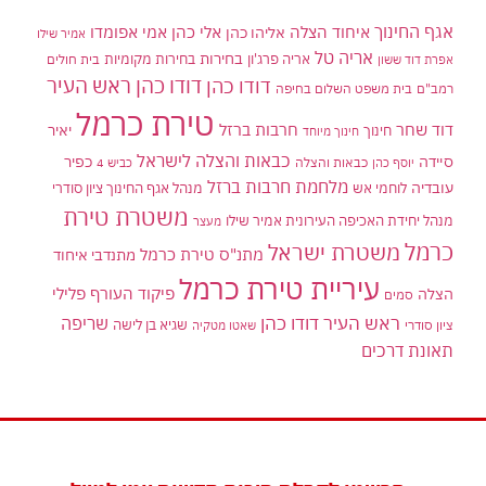
אגף החינוך
איחוד הצלה
אלי כהן
אליהו כהן
אמי אפומדו
אמיר שילו
אריה טל
בחירות
אריה פרג'ון
בחירות מקומיות
בית חולים
אפרת דוד ששון
דודו כהן ראש העיר
דודו כהן
רמב"ם
בית משפט השלום בחיפה
טירת כרמל
דוד שחר
חרבות ברזל
יאיר
חינוך
חינוך מיוחד
כבאות והצלה לישראל
סיידה
כפיר
יוסף כהן
כבאות והצלה
כביש 4
מלחמת חרבות ברזל
עובדיה
לוחמי אש
מנהל אגף החינוך ציון סודרי
משטרת טירת
מנהל יחידת האכיפה העירונית אמיר שילו
מעצר
כרמל
משטרת ישראל
מתנ"ס טירת כרמל
מתנדבי איחוד
עיריית טירת כרמל
פיקוד העורף
פלילי
הצלה
סמים
ראש העיר דודו כהן
שריפה
שגיא בן לישה
ציון סודרי
שאטו מטקיה
תאונת דרכים