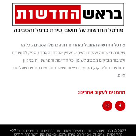
פורטל החדשות המוביל באזור טירת הכרמל והסביבה
. כל מה
שקורה בשכונה שלכם ובעיר שמעניין אתכם! האתר מספק לתושבים
ולציבור מבזקים מסביב לשעון: כל הידיעות והפרשנויות במגוון
תחומים: פוליטיקה, מקומי, בריאות ושאר הנושאים החמים שעל סדר
היום.
מוזמנים לעקוב אחרינו:
2023 © כל הזכויות שמורות - בראש החדשות | אנו מכבדים זכויות יוצרים לפי ס׳ 27א
לחוק זכויות יוצרים, לכן אם זיהיתם יצירה שלכם, אנא צרו עמנו קשר למתן קרדיט