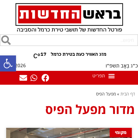
17
°C
פתח סרגל
06/08/2026
כ״ג בְּאָב תשפ״ו
דף הבית
»
מפעל הפיס
מדור מפעל הפיס
מקומי