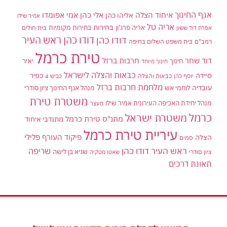
אגף החינוך
איחוד הצלה
אלי כהן
אליהו כהן
אמי אפומדו
אמיר שילו
אריה טל
בחירות
אריה פרג'ון
בחירות מקומיות
בית חולים
אפרת דוד ששון
דודו כהן ראש העיר
דודו כהן
רמב"ם
בית משפט השלום בחיפה
טירת כרמל
דוד שחר
חרבות ברזל
יאיר
חינוך
חינוך מיוחד
כבאות והצלה לישראל
סיידה
כפיר
יוסף כהן
כבאות והצלה
כביש 4
מלחמת חרבות ברזל
עובדיה
לוחמי אש
מנהל אגף החינוך ציון סודרי
משטרת טירת
מנהל יחידת האכיפה העירונית אמיר שילו
מעצר
כרמל
משטרת ישראל
מתנ"ס טירת כרמל
מתנדבי איחוד
עיריית טירת כרמל
פיקוד העורף
פלילי
הצלה
סמים
ראש העיר דודו כהן
שריפה
שגיא בן לישה
ציון סודרי
שאטו מטקיה
תאונת דרכים