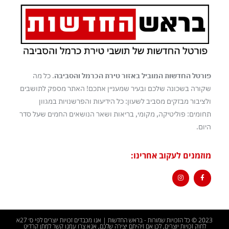
פורטל החדשות המוביל באזור טירת הכרמל והסביבה
. כל מה
שקורה בשכונה שלכם ובעיר שמעניין אתכם! האתר מספק לתושבים
ולציבור מבזקים מסביב לשעון: כל הידיעות והפרשנויות במגוון
תחומים: פוליטיקה, מקומי, בריאות ושאר הנושאים החמים שעל סדר
היום.
מוזמנים לעקוב אחרינו:
2023 © כל הזכויות שמורות - בראש החדשות | אנו מכבדים זכויות יוצרים לפי ס׳ 27א
לחוק זכויות יוצרים, לכן אם זיהיתם יצירה שלכם, אנא צרו עמנו קשר למתן קרדיט