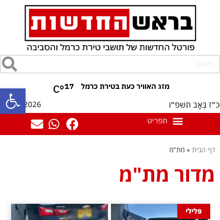
17
°C
פתח סרגל
10/08/2026
כ״ז בְּאָב תשפ״ו
דף הבית
»
מת"מ
מדור מת"מ
פלילי