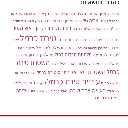
כתבות בנושאים:
אגף החינוך
איחוד הצלה
אלי כהן
אליהו כהן
אמי אפומדו
אמיר שילו
אריה טל
בחירות
אריה פרג'ון
בחירות מקומיות
בית חולים
אפרת דוד ששון
דודו כהן ראש העיר
דודו כהן
רמב"ם
בית משפט השלום בחיפה
טירת כרמל
דוד שחר
חרבות ברזל
יאיר
חינוך
חינוך מיוחד
כבאות והצלה לישראל
סיידה
כפיר
יוסף כהן
כבאות והצלה
כביש 4
מלחמת חרבות ברזל
עובדיה
לוחמי אש
מנהל אגף החינוך ציון סודרי
משטרת טירת
מנהל יחידת האכיפה העירונית אמיר שילו
מעצר
כרמל
משטרת ישראל
מתנ"ס טירת כרמל
מתנדבי איחוד
עיריית טירת כרמל
פיקוד העורף
פלילי
הצלה
סמים
ראש העיר דודו כהן
שריפה
שגיא בן לישה
ציון סודרי
שאטו מטקיה
תאונת דרכים