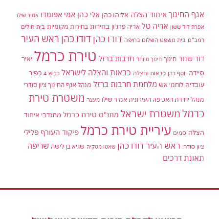
אגף החינוך
איחוד הצלה
אלי כהן
אליהו כהן
אמי אפומדו
אמיר שילו
אריה טל
בחירות
אריה פרג'ון
בחירות מקומיות
בית חולים
אפרת דוד ששון
דודו כהן ראש העיר
דודו כהן
רמב"ם
בית משפט השלום בחיפה
טירת כרמל
דוד שחר
חרבות ברזל
יאיר
חינוך
חינוך מיוחד
כבאות והצלה לישראל
סיידה
כפיר
יוסף כהן
כבאות והצלה
כביש 4
מלחמת חרבות ברזל
עובדיה
לוחמי אש
מנהל אגף החינוך ציון סודרי
משטרת טירת
מנהל יחידת האכיפה העירונית אמיר שילו
מעצר
כרמל
משטרת ישראל
מתנ"ס טירת כרמל
מתנדבי איחוד
עיריית טירת כרמל
פיקוד העורף
פלילי
הצלה
סמים
ראש העיר דודו כהן
שריפה
שגיא בן לישה
ציון סודרי
שאטו מטקיה
תאונת דרכים