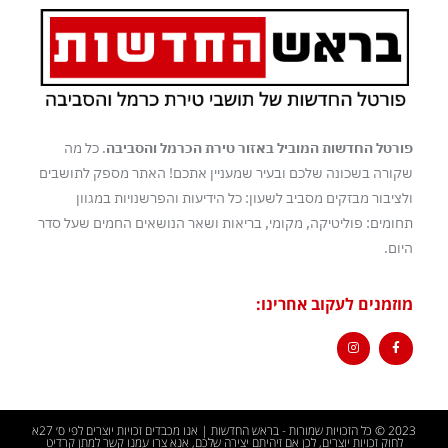
פורטל החדשות המוביל באזור טירת הכרמל והסביבה
. כל מה
שקורה בשכונה שלכם ובעיר שמעניין אתכם! האתר מספק לתושבים
ולציבור מבזקים מסביב לשעון: כל הידיעות והפרשנויות במגוון
תחומים: פוליטיקה, מקומי, בריאות ושאר הנושאים החמים שעל סדר
היום.
מוזמנים לעקוב אחרינו:
2023 © כל הזכויות שמורות - בראש החדשות | אנו מכבדים זכויות יוצרים לפי ס׳ 27א
לחוק זכויות יוצרים, לכן אם זיהיתם יצירה שלכם, אנא צרו עמנו קשר למתן קרדיט