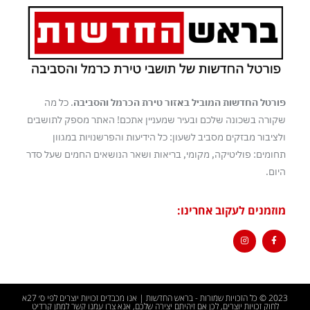
פורטל החדשות המוביל באזור טירת הכרמל והסביבה
. כל מה
שקורה בשכונה שלכם ובעיר שמעניין אתכם! האתר מספק לתושבים
ולציבור מבזקים מסביב לשעון: כל הידיעות והפרשנויות במגוון
תחומים: פוליטיקה, מקומי, בריאות ושאר הנושאים החמים שעל סדר
היום.
מוזמנים לעקוב אחרינו:
2023 © כל הזכויות שמורות - בראש החדשות | אנו מכבדים זכויות יוצרים לפי ס׳ 27א
לחוק זכויות יוצרים, לכן אם זיהיתם יצירה שלכם, אנא צרו עמנו קשר למתן קרדיט