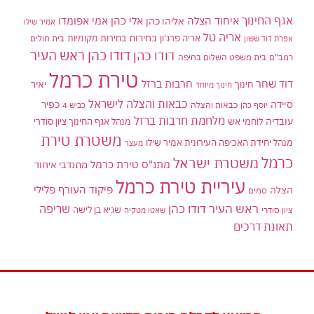
אגף החינוך
איחוד הצלה
אלי כהן
אליהו כהן
אמי אפומדו
אמיר שילו
אריה טל
בחירות
אריה פרג'ון
בחירות מקומיות
בית חולים
אפרת דוד ששון
דודו כהן ראש העיר
דודו כהן
רמב"ם
בית משפט השלום בחיפה
טירת כרמל
דוד שחר
חרבות ברזל
יאיר
חינוך
חינוך מיוחד
כבאות והצלה לישראל
סיידה
כפיר
יוסף כהן
כבאות והצלה
כביש 4
מלחמת חרבות ברזל
עובדיה
לוחמי אש
מנהל אגף החינוך ציון סודרי
משטרת טירת
מנהל יחידת האכיפה העירונית אמיר שילו
מעצר
כרמל
משטרת ישראל
מתנ"ס טירת כרמל
מתנדבי איחוד
עיריית טירת כרמל
פיקוד העורף
פלילי
הצלה
סמים
ראש העיר דודו כהן
שריפה
שגיא בן לישה
ציון סודרי
שאטו מטקיה
תאונת דרכים