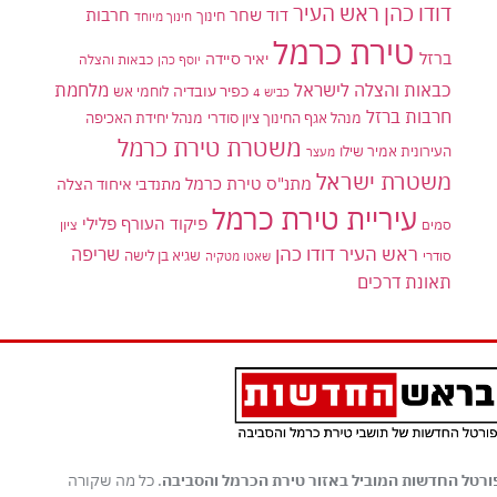
דודו כהן ראש העיר
דוד שחר
חרבות
חינוך
חינוך מיוחד
טירת כרמל
ברזל
יאיר סיידה
יוסף כהן
כבאות והצלה
כבאות והצלה לישראל
מלחמת
כפיר עובדיה
לוחמי אש
כביש 4
חרבות ברזל
מנהל אגף החינוך ציון סודרי
מנהל יחידת האכיפה
משטרת טירת כרמל
העירונית אמיר שילו
מעצר
משטרת ישראל
מתנ"ס טירת כרמל
מתנדבי איחוד הצלה
עיריית טירת כרמל
פיקוד העורף
פלילי
סמים
ציון
ראש העיר דודו כהן
שריפה
שגיא בן לישה
סודרי
שאטו מטקיה
תאונת דרכים
ורטל החדשות המוביל באזור טירת הכרמל והסביבה
. כל מה שקורה