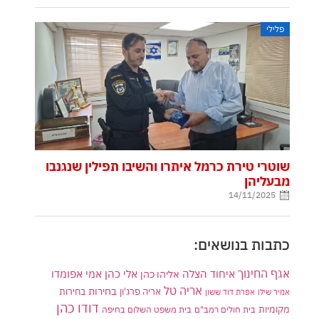
פלילי
שוטרי טירת כרמל איתרו והשיבו תפילין שנגנבו
מבעליהן
14/11/2025
כתבות בנושאים:
אגף החינוך
איחוד הצלה
אלי כהן
אליהו כהן
אמי אפומדו
אריה טל
בחירות
אריה פרג'ון
בחירות
אמיר שילו
אפרת דוד ששון
דודו כהן
מקומיות
בית חולים רמב"ם
בית משפט השלום בחיפה