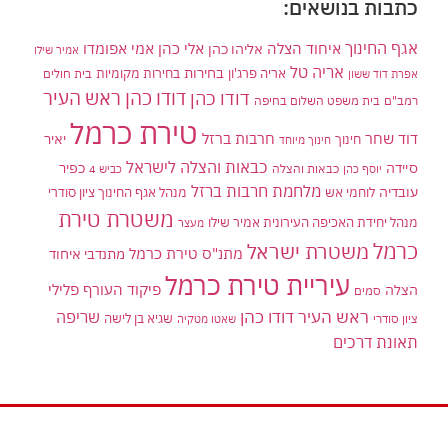
כתבות בנושאים:
אגף החינוך
איחוד הצלה
אלי כהן
אליהו כהן
אמי אפומדו
אמיר שילו
אריה טל
בחירות
אריה פרג'ון
בחירות מקומיות
בית חולים
אפרת דוד ששון
דודו כהן ראש העיר
דודו כהן
רמב"ם
בית משפט השלום בחיפה
טירת כרמל
דוד שחר
חרבות ברזל
יאיר
חינוך
חינוך מיוחד
כבאות והצלה לישראל
סיידה
כפיר
יוסף כהן
כבאות והצלה
כביש 4
מלחמת חרבות ברזל
עובדיה
לוחמי אש
מנהל אגף החינוך ציון סודרי
משטרת טירת
מנהל יחידת האכיפה העירונית אמיר שילו
מעצר
כרמל
משטרת ישראל
מתנ"ס טירת כרמל
מתנדבי איחוד
עיריית טירת כרמל
פיקוד העורף
פלילי
הצלה
סמים
ראש העיר דודו כהן
שריפה
שגיא בן לישה
ציון סודרי
שאטו מטקיה
תאונת דרכים