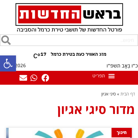
17
°C
פתח סרגל
09/08/2026
כ״ו בְּאָב תשפ״ו
דף הבית
»
סיגי אגיון
מדור סיגי אגיון
חינוך