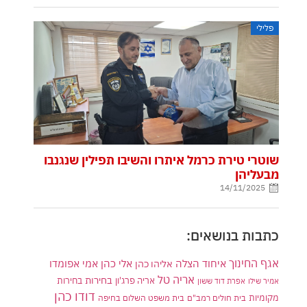
פלילי
שוטרי טירת כרמל איתרו והשיבו תפילין שנגנבו
מבעליהן
14/11/2025
כתבות בנושאים:
אגף החינוך
איחוד הצלה
אלי כהן
אליהו כהן
אמי אפומדו
אריה טל
בחירות
אריה פרג'ון
בחירות
אמיר שילו
אפרת דוד ששון
דודו כהן
מקומיות
בית חולים רמב"ם
בית משפט השלום בחיפה