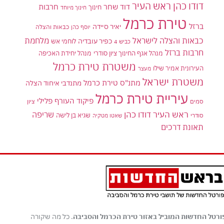
דודו כהן ראש העיר
דוד שחר
חרבות
חינוך
חינוך מיוחד
טירת כרמל
ברזל
יאיר סיידה
יוסף כהן
כבאות והצלה
כבאות והצלה לישראל
מלחמת
כפיר עובדיה
לוחמי אש
כביש 4
חרבות ברזל
מנהל אגף החינוך ציון סודרי
מנהל יחידת האכיפה
משטרת טירת כרמל
העירונית אמיר שילו
מעצר
משטרת ישראל
מתנ"ס טירת כרמל
מתנדבי איחוד הצלה
עיריית טירת כרמל
פיקוד העורף
פלילי
סמים
ציון
ראש העיר דודו כהן
שריפה
שגיא בן לישה
סודרי
שאטו מטקיה
תאונת דרכים
ורטל החדשות המוביל באזור טירת הכרמל והסביבה
. כל מה שקורה