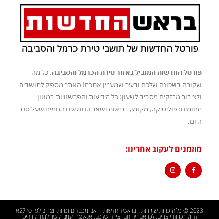
פורטל החדשות המוביל באזור טירת הכרמל והסביבה
. כל מה
שקורה בשכונה שלכם ובעיר שמעניין אתכם! האתר מספק לתושבים
ולציבור מבזקים מסביב לשעון: כל הידיעות והפרשנויות במגוון
תחומים: פוליטיקה, מקומי, בריאות ושאר הנושאים החמים שעל סדר
היום.
מוזמנים לעקוב אחרינו:
2023 © כל הזכויות שמורות - בראש החדשות | אנו מכבדים זכויות יוצרים לפי ס׳ 27א
לחוק זכויות יוצרים, לכן אם זיהיתם יצירה שלכם, אנא צרו עמנו קשר למתן קרדיט