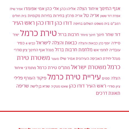
אגף החינוך
איחוד הצלה
אלי כהן
אליהו כהן
אמי אפומדו
אמיר שילו
אריה טל
בחירות
אריה פרג'ון
בחירות מקומיות
בית חולים
אפרת דוד ששון
דודו כהן ראש העיר
דודו כהן
רמב"ם
בית משפט השלום בחיפה
טירת כרמל
דוד שחר
חרבות ברזל
יאיר
חינוך
חינוך מיוחד
כבאות והצלה לישראל
סיידה
כפיר
יוסף כהן
כבאות והצלה
כביש 4
מלחמת חרבות ברזל
עובדיה
לוחמי אש
מנהל אגף החינוך ציון סודרי
משטרת טירת
מנהל יחידת האכיפה העירונית אמיר שילו
מעצר
כרמל
משטרת ישראל
מתנ"ס טירת כרמל
מתנדבי איחוד
עיריית טירת כרמל
פיקוד העורף
פלילי
הצלה
סמים
ראש העיר דודו כהן
שריפה
שגיא בן לישה
ציון סודרי
שאטו מטקיה
תאונת דרכים