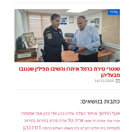
פלילי
שוטרי טירת כרמל איתרו והשיבו תפילין שנגנבו
מבעליהן
14/11/2025
כתבות בנושאים:
אגף החינוך
איחוד הצלה
אלי כהן
אליהו כהן
אמי אפומדו
אריה טל
בחירות
אריה פרג'ון
בחירות
אמיר שילו
אפרת דוד ששון
דודו כהן
מקומיות
בית חולים רמב"ם
בית משפט השלום בחיפה