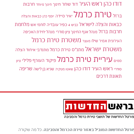
דודו כהן ראש העיר
דוד שחר
חרבות
חינוך
חינוך מיוחד
טירת כרמל
ברזל
יאיר סיידה
יוסף כהן
כבאות והצלה
כבאות והצלה לישראל
מלחמת
כפיר עובדיה
לוחמי אש
כביש 4
חרבות ברזל
מנהל אגף החינוך ציון סודרי
מנהל יחידת האכיפה
משטרת טירת כרמל
העירונית אמיר שילו
מעצר
משטרת ישראל
מתנ"ס טירת כרמל
מתנדבי איחוד הצלה
עיריית טירת כרמל
פיקוד העורף
פלילי
סמים
ציון
ראש העיר דודו כהן
שריפה
שגיא בן לישה
סודרי
שאטו מטקיה
תאונת דרכים
ורטל החדשות המוביל באזור טירת הכרמל והסביבה
. כל מה שקורה