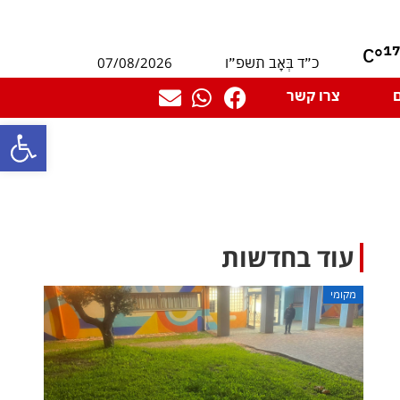
1
°C
07/08/2026
כ״ד בְּאָב תשפ״ו
צרו קשר
פתח סרגל
עוד בחדשות
מקומי