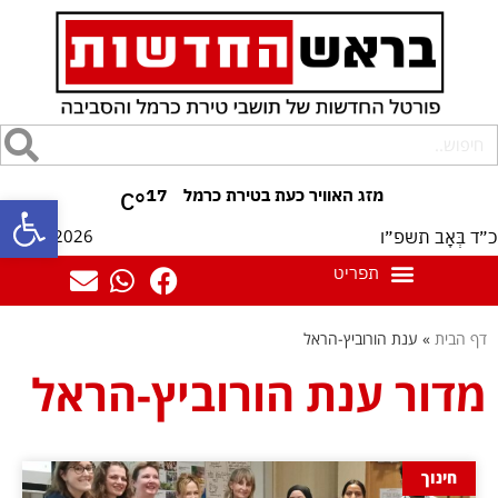
17
°C
פתח סרגל
07/08/2026
כ״ד בְּאָב תשפ״ו
דף הבית
»
ענת הורוביץ-הראל
מדור ענת הורוביץ-הראל
חינוך