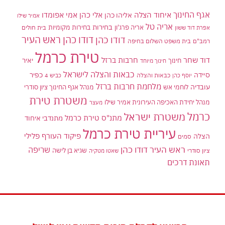
אגף החינוך
איחוד הצלה
אלי כהן
אליהו כהן
אמי אפומדו
אמיר שילו
אריה טל
בחירות
אריה פרג'ון
בחירות מקומיות
בית חולים
אפרת דוד ששון
דודו כהן ראש העיר
דודו כהן
רמב"ם
בית משפט השלום בחיפה
טירת כרמל
דוד שחר
חרבות ברזל
יאיר
חינוך
חינוך מיוחד
כבאות והצלה לישראל
סיידה
כפיר
יוסף כהן
כבאות והצלה
כביש 4
מלחמת חרבות ברזל
עובדיה
לוחמי אש
מנהל אגף החינוך ציון סודרי
משטרת טירת
מנהל יחידת האכיפה העירונית אמיר שילו
מעצר
כרמל
משטרת ישראל
מתנ"ס טירת כרמל
מתנדבי איחוד
עיריית טירת כרמל
פיקוד העורף
פלילי
הצלה
סמים
ראש העיר דודו כהן
שריפה
שגיא בן לישה
ציון סודרי
שאטו מטקיה
תאונת דרכים