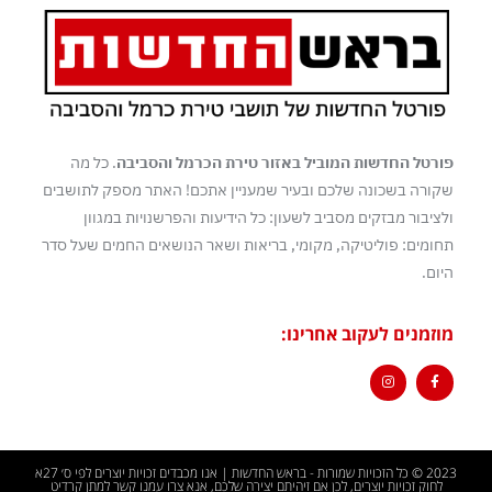
פורטל החדשות המוביל באזור טירת הכרמל והסביבה
. כל מה
שקורה בשכונה שלכם ובעיר שמעניין אתכם! האתר מספק לתושבים
ולציבור מבזקים מסביב לשעון: כל הידיעות והפרשנויות במגוון
תחומים: פוליטיקה, מקומי, בריאות ושאר הנושאים החמים שעל סדר
היום.
מוזמנים לעקוב אחרינו:
2023 © כל הזכויות שמורות - בראש החדשות | אנו מכבדים זכויות יוצרים לפי ס׳ 27א
לחוק זכויות יוצרים, לכן אם זיהיתם יצירה שלכם, אנא צרו עמנו קשר למתן קרדיט