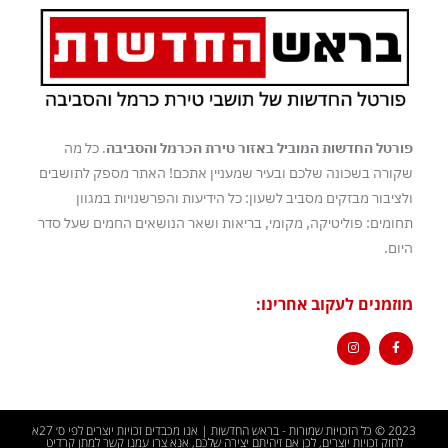
פורטל החדשות המוביל באזור טירת הכרמל והסביבה
. כל מה
שקורה בשכונה שלכם ובעיר שמעניין אתכם! האתר מספק לתושבים
ולציבור מבזקים מסביב לשעון: כל הידיעות והפרשנויות במגוון
תחומים: פוליטיקה, מקומי, בריאות ושאר הנושאים החמים שעל סדר
היום.
מוזמנים לעקוב אחרינו:
2023 © כל הזכויות שמורות - בראש החדשות | אנו מכבדים זכויות יוצרים לפי ס׳ 27א
לחוק זכויות יוצרים, לכן אם זיהיתם יצירה שלכם, אנא צרו עמנו קשר למתן קרדיט