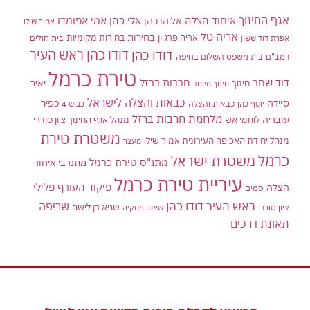
אגף החינוך
איחוד הצלה
אלי כהן
אליהו כהן
אמי אפומדו
אמיר שילו
אריה טל
בחירות
אריה פרג'ון
בחירות מקומיות
בית חולים
אפרת דוד ששון
דודו כהן ראש העיר
דודו כהן
רמב"ם
בית משפט השלום בחיפה
טירת כרמל
דוד שחר
חרבות ברזל
יאיר
חינוך
חינוך מיוחד
כבאות והצלה לישראל
סיידה
כפיר
יוסף כהן
כבאות והצלה
כביש 4
מלחמת חרבות ברזל
עובדיה
לוחמי אש
מנהל אגף החינוך ציון סודרי
משטרת טירת
מנהל יחידת האכיפה העירונית אמיר שילו
מעצר
כרמל
משטרת ישראל
מתנ"ס טירת כרמל
מתנדבי איחוד
עיריית טירת כרמל
פיקוד העורף
פלילי
הצלה
סמים
ראש העיר דודו כהן
שריפה
שגיא בן לישה
ציון סודרי
שאטו מטקיה
תאונת דרכים