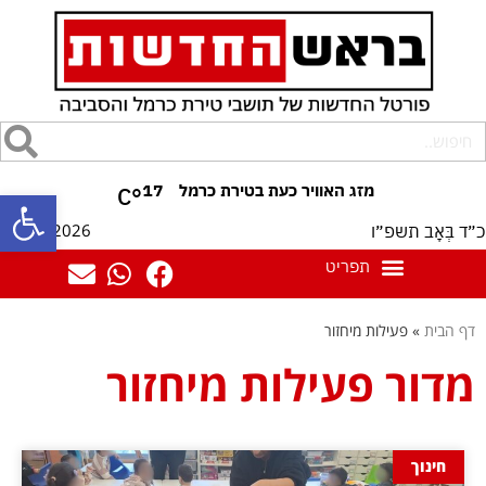
17
°C
פתח סרגל
07/08/2026
כ״ד בְּאָב תשפ״ו
דף הבית
»
פעילות מיחזור
מדור פעילות מיחזור
חינוך