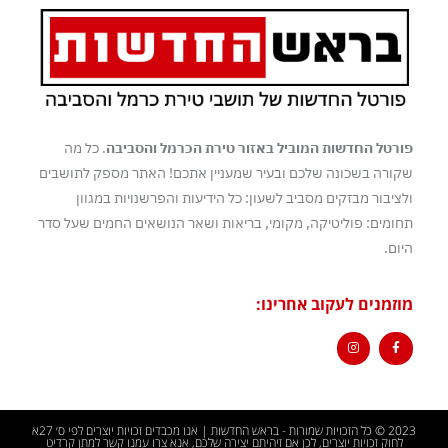
פורטל החדשות המוביל באזור טירת הכרמל והסביבה
. כל מה
שקורה בשכונה שלכם ובעיר שמעניין אתכם! האתר מספק לתושבים
ולציבור מבזקים מסביב לשעון: כל הידיעות והפרשנויות במגוון
תחומים: פוליטיקה, מקומי, בריאות ושאר הנושאים החמים שעל סדר
היום.
מוזמנים לעקוב אחרינו:
2023 © כל הזכויות שמורות - בראש החדשות | אנו מכבדים זכויות יוצרים לפי ס׳ 27א
לחוק זכויות יוצרים, לכן אם זיהיתם יצירה שלכם, אנא צרו עמנו קשר למתן קרדיט