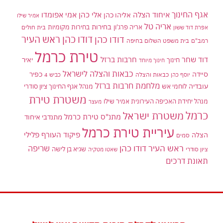
אגף החינוך
איחוד הצלה
אלי כהן
אליהו כהן
אמי אפומדו
אמיר שילו
אריה טל
בחירות
אריה פרג'ון
בחירות מקומיות
בית חולים
אפרת דוד ששון
דודו כהן ראש העיר
דודו כהן
רמב"ם
בית משפט השלום בחיפה
טירת כרמל
דוד שחר
חרבות ברזל
יאיר
חינוך
חינוך מיוחד
כבאות והצלה לישראל
סיידה
כפיר
יוסף כהן
כבאות והצלה
כביש 4
מלחמת חרבות ברזל
עובדיה
לוחמי אש
מנהל אגף החינוך ציון סודרי
משטרת טירת
מנהל יחידת האכיפה העירונית אמיר שילו
מעצר
כרמל
משטרת ישראל
מתנ"ס טירת כרמל
מתנדבי איחוד
עיריית טירת כרמל
פיקוד העורף
פלילי
הצלה
סמים
ראש העיר דודו כהן
שריפה
שגיא בן לישה
ציון סודרי
שאטו מטקיה
תאונת דרכים