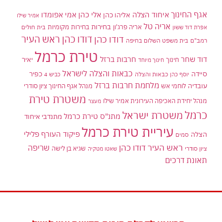
אגף החינוך
איחוד הצלה
אלי כהן
אליהו כהן
אמי אפומדו
אמיר שילו
אריה טל
בחירות
אריה פרג'ון
בחירות מקומיות
בית חולים
אפרת דוד ששון
דודו כהן ראש העיר
דודו כהן
רמב"ם
בית משפט השלום בחיפה
טירת כרמל
דוד שחר
חרבות ברזל
יאיר
חינוך
חינוך מיוחד
כבאות והצלה לישראל
סיידה
כפיר
יוסף כהן
כבאות והצלה
כביש 4
מלחמת חרבות ברזל
עובדיה
לוחמי אש
מנהל אגף החינוך ציון סודרי
משטרת טירת
מנהל יחידת האכיפה העירונית אמיר שילו
מעצר
כרמל
משטרת ישראל
מתנ"ס טירת כרמל
מתנדבי איחוד
עיריית טירת כרמל
פיקוד העורף
פלילי
הצלה
סמים
ראש העיר דודו כהן
שריפה
שגיא בן לישה
ציון סודרי
שאטו מטקיה
תאונת דרכים