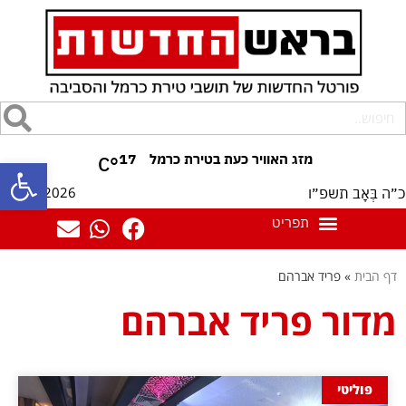
17
°C
פתח סרגל
08/08/2026
כ״ה בְּאָב תשפ״ו
דף הבית
»
פריד אברהם
מדור פריד אברהם
פוליטי