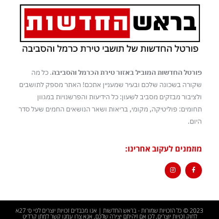
פורטל החדשות המוביל באזור טירת הכרמל והסביבה
. כל מה
שקורה בשכונה שלכם ובעיר שמעניין אתכם! האתר מספק לתושבים
ולציבור מבזקים מסביב לשעון: כל הידיעות והפרשנויות במגוון
תחומים: פוליטיקה, מקומי, בריאות ושאר הנושאים החמים שעל סדר
היום.
מוזמנים לעקוב אחרינו:
2023 © כל הזכויות שמורות - בראש החדשות | אנו מכבדים זכויות יוצרים לפי ס׳ 27א
לחוק זכויות יוצרים, לכן אם זיהיתם יצירה שלכם, אנא צרו עמנו קשר למתן קרדיט