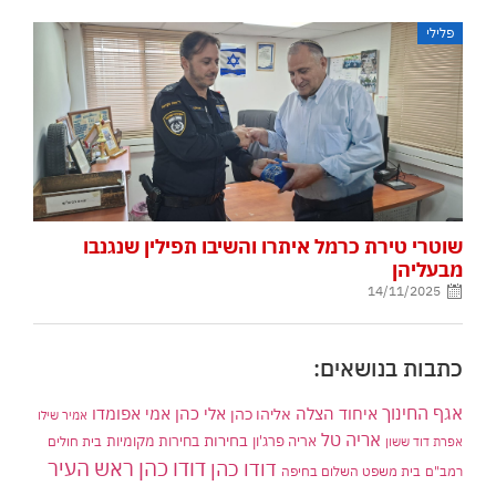
פלילי
שוטרי טירת כרמל איתרו והשיבו תפילין שנגנבו
מבעליהן
14/11/2025
כתבות בנושאים:
אגף החינוך
איחוד הצלה
אלי כהן
אליהו כהן
אמי אפומדו
אמיר שילו
אריה טל
בחירות
אריה פרג'ון
בחירות מקומיות
בית חולים
אפרת דוד ששון
דודו כהן ראש העיר
דודו כהן
רמב"ם
בית משפט השלום בחיפה