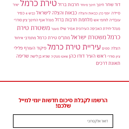
טירת כרמל
דוד שחר
חרבות ברזל
יאיר
חינוך
חינוך מיוחד
כבאות והצלה לישראל
סיידה
כפיר
יוסף כהן
כבאות והצלה
כביש 4
מלחמת חרבות ברזל
עובדיה
לוחמי אש
מנהל אגף החינוך ציון סודרי
משטרת טירת
מנהל יחידת האכיפה העירונית אמיר שילו
מעצר
כרמל
משטרת ישראל
מתנ"ס טירת כרמל
מתנדבי איחוד
עיריית טירת כרמל
פיקוד העורף
פלילי
הצלה
סמים
ראש העיר דודו כהן
שריפה
שגיא בן לישה
ציון סודרי
שאטו מטקיה
תאונת דרכים
הרשמו לקבלת סיכום חדשות יומי למייל
שלכם!