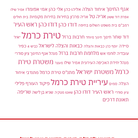
אגף החינוך
איחוד הצלה
אלי כהן
אליהו כהן
אמי אפומדו
אמיר שילו
אריה טל
בחירות
אריה פרג'ון
בחירות מקומיות
בית חולים
אפרת דוד ששון
דודו כהן ראש העיר
דודו כהן
רמב"ם
בית משפט השלום בחיפה
טירת כרמל
דוד שחר
חרבות ברזל
יאיר
חינוך
חינוך מיוחד
כבאות והצלה לישראל
סיידה
כפיר
יוסף כהן
כבאות והצלה
כביש 4
מלחמת חרבות ברזל
עובדיה
לוחמי אש
מנהל אגף החינוך ציון סודרי
משטרת טירת
מנהל יחידת האכיפה העירונית אמיר שילו
מעצר
כרמל
משטרת ישראל
מתנ"ס טירת כרמל
מתנדבי איחוד
עיריית טירת כרמל
פיקוד העורף
פלילי
הצלה
סמים
ראש העיר דודו כהן
שריפה
שגיא בן לישה
ציון סודרי
שאטו מטקיה
תאונת דרכים