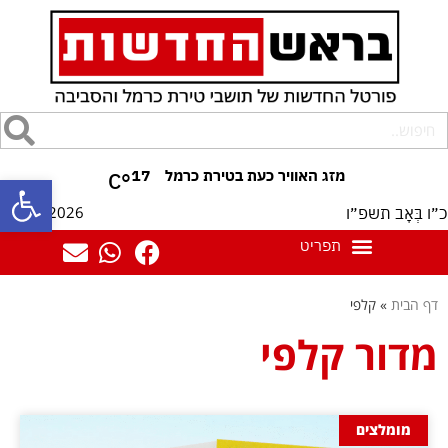
17
°C
פתח סרגל
09/08/2026
כ״ו בְּאָב תשפ״ו
דף הבית
»
קלפי
מדור קלפי
מומלצים