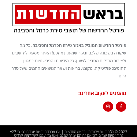
פורטל החדשות המוביל באזור טירת הכרמל והסביבה
. כל מה
שקורה בשכונה שלכם ובעיר שמעניין אתכם! האתר מספק לתושבים
ולציבור מבזקים מסביב לשעון: כל הידיעות והפרשנויות במגוון
תחומים: פוליטיקה, מקומי, בריאות ושאר הנושאים החמים שעל סדר
היום.
מוזמנים לעקוב אחרינו:
2023 © כל הזכויות שמורות - בראש החדשות | אנו מכבדים זכויות יוצרים לפי ס׳ 27א
לחוק זכויות יוצרים, לכן אם זיהיתם יצירה שלכם, אנא צרו עמנו קשר למתן קרדיט