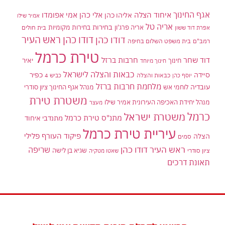
אגף החינוך
איחוד הצלה
אלי כהן
אליהו כהן
אמי אפומדו
אמיר שילו
אריה טל
בחירות
אריה פרג'ון
בחירות מקומיות
בית חולים
אפרת דוד ששון
דודו כהן ראש העיר
דודו כהן
רמב"ם
בית משפט השלום בחיפה
טירת כרמל
דוד שחר
חרבות ברזל
יאיר
חינוך
חינוך מיוחד
כבאות והצלה לישראל
סיידה
כפיר
יוסף כהן
כבאות והצלה
כביש 4
מלחמת חרבות ברזל
עובדיה
לוחמי אש
מנהל אגף החינוך ציון סודרי
משטרת טירת
מנהל יחידת האכיפה העירונית אמיר שילו
מעצר
כרמל
משטרת ישראל
מתנ"ס טירת כרמל
מתנדבי איחוד
עיריית טירת כרמל
פיקוד העורף
פלילי
הצלה
סמים
ראש העיר דודו כהן
שריפה
שגיא בן לישה
ציון סודרי
שאטו מטקיה
תאונת דרכים