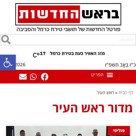
17
°C
פתח סרגל
09/08/2026
כ״ו בְּאָב תשפ״ו
דף הבית
»
ראש העיר
מדור ראש העיר
פוליטי