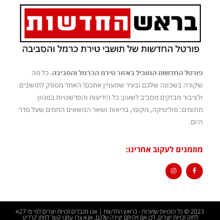
פורטל החדשות המוביל באזור טירת הכרמל והסביבה
. כל מה
שקורה בשכונה שלכם ובעיר שמעניין אתכם! האתר מספק לתושבים
ולציבור מבזקים מסביב לשעון: כל הידיעות והפרשנויות במגוון
תחומים: פוליטיקה, מקומי, בריאות ושאר הנושאים החמים שעל סדר
היום.
מוזמנים לעקוב אחרינו:
2023 © כל הזכויות שמורות - בראש החדשות | אנו מכבדים זכויות יוצרים לפי ס׳ 27א
לחוק זכויות יוצרים, לכן אם זיהיתם יצירה שלכם, אנא צרו עמנו קשר למתן קרדיט