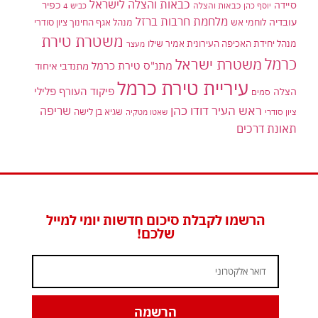
כבאות והצלה לישראל
סיידה
כפיר
יוסף כהן
כבאות והצלה
כביש 4
מלחמת חרבות ברזל
עובדיה
לוחמי אש
מנהל אגף החינוך ציון סודרי
משטרת טירת
מנהל יחידת האכיפה העירונית אמיר שילו
מעצר
כרמל
משטרת ישראל
מתנ"ס טירת כרמל
מתנדבי איחוד
עיריית טירת כרמל
פיקוד העורף
פלילי
הצלה
סמים
ראש העיר דודו כהן
שריפה
שגיא בן לישה
ציון סודרי
שאטו מטקיה
תאונת דרכים
הרשמו לקבלת סיכום חדשות יומי למייל
שלכם!
הרשמה