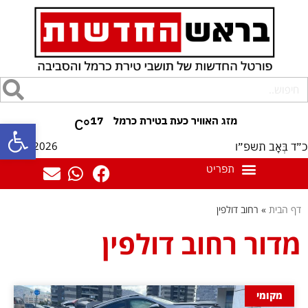
17
°C
פתח סרגל
07/08/2026
כ״ד בְּאָב תשפ״ו
דף הבית
»
רחוב דולפין
מדור רחוב דולפין
מקומי