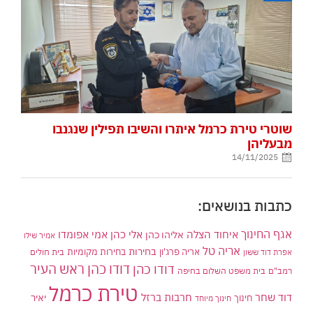
שוטרי טירת כרמל איתרו והשיבו תפילין שנגנבו
מבעליהן
14/11/2025
כתבות בנושאים:
אגף החינוך
איחוד הצלה
אלי כהן
אליהו כהן
אמי אפומדו
אמיר שילו
אריה טל
בחירות
אריה פרג'ון
בחירות מקומיות
בית חולים
אפרת דוד ששון
דודו כהן ראש העיר
דודו כהן
רמב"ם
בית משפט השלום בחיפה
טירת כרמל
דוד שחר
חרבות ברזל
יאיר
חינוך
חינוך מיוחד