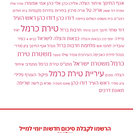
אגף החינוך
איחוד הצלה
אלי כהן
אליהו כהן
אמי אפומדו
אמיר שילו
אריה טל
בחירות
אריה פרג'ון
בחירות מקומיות
בית חולים
אפרת דוד ששון
דודו כהן ראש העיר
דודו כהן
רמב"ם
בית משפט השלום בחיפה
טירת כרמל
דוד שחר
חרבות ברזל
יאיר
חינוך
חינוך מיוחד
כבאות והצלה לישראל
סיידה
כפיר
יוסף כהן
כבאות והצלה
כביש 4
מלחמת חרבות ברזל
עובדיה
לוחמי אש
מנהל אגף החינוך ציון סודרי
משטרת טירת
מנהל יחידת האכיפה העירונית אמיר שילו
מעצר
כרמל
משטרת ישראל
מתנ"ס טירת כרמל
מתנדבי איחוד
עיריית טירת כרמל
פיקוד העורף
פלילי
הצלה
סמים
ראש העיר דודו כהן
שריפה
שגיא בן לישה
ציון סודרי
שאטו מטקיה
תאונת דרכים
הרשמו לקבלת סיכום חדשות יומי למייל