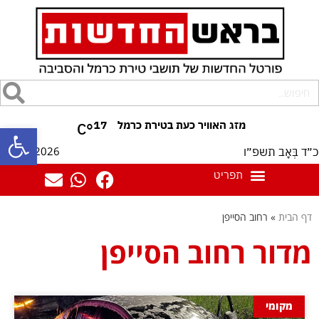
17
°C
פתח סרגל
07/08/2026
כ״ד בְּאָב תשפ״ו
דף הבית
»
רחוב הסייפן
מדור רחוב הסייפן
מקומי