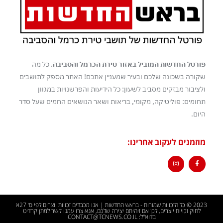
פורטל החדשות המוביל באזור טירת הכרמל והסביבה
. כל מה
שקורה בשכונה שלכם ובעיר שמעניין אתכם! האתר מספק לתושבים
ולציבור מבזקים מסביב לשעון: כל הידיעות והפרשנויות במגוון
תחומים: פוליטיקה, מקומי, בריאות ושאר הנושאים החמים שעל סדר
היום.
מוזמנים לעקוב אחרינו:
2023 © כל הזכויות שמורות - בראש החדשות | אנו מכבדים זכויות יוצרים לפי ס׳ 27א
לחוק זכויות יוצרים, לכן אם זיהיתם יצירה שלכם, אנא צרו עמנו קשר למתן קרדיט
בדוא"ל: CONTACT@TCNEWS.CO.IL