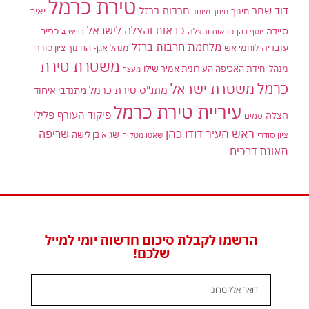
טירת כרמל
דוד שחר
חרבות ברזל
יאיר
חינוך
חינוך מיוחד
כבאות והצלה לישראל
סיידה
כפיר
יוסף כהן
כבאות והצלה
כביש 4
מלחמת חרבות ברזל
עובדיה
לוחמי אש
מנהל אגף החינוך ציון סודרי
משטרת טירת
מנהל יחידת האכיפה העירונית אמיר שילו
מעצר
כרמל
משטרת ישראל
מתנ"ס טירת כרמל
מתנדבי איחוד
עיריית טירת כרמל
פיקוד העורף
פלילי
הצלה
סמים
ראש העיר דודו כהן
שריפה
שגיא בן לישה
ציון סודרי
שאטו מטקיה
תאונת דרכים
הרשמו לקבלת סיכום חדשות יומי למייל
שלכם!