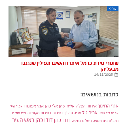
פלילי
שוטרי טירת כרמל איתרו והשיבו תפילין שנגנבו
מבעליהן
14/11/2025
כתבות בנושאים:
אגף החינוך
איחוד הצלה
אלי כהן
אליהו כהן
אמי אפומדו
אמיר שילו
אריה טל
בחירות
אריה פרג'ון
בחירות מקומיות
בית חולים
אפרת דוד ששון
דודו כהן ראש העיר
דודו כהן
רמב"ם
בית משפט השלום בחיפה