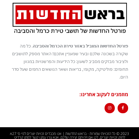
פורטל החדשות המוביל באזור טירת הכרמל והסביבה
. כל מה
שקורה בשכונה שלכם ובעיר שמעניין אתכם! האתר מספק לתושבים
ולציבור מבזקים מסביב לשעון: כל הידיעות והפרשנויות במגוון
תחומים: פוליטיקה, מקומי, בריאות ושאר הנושאים החמים שעל סדר
היום.
מוזמנים לעקוב אחרינו:
2023 © כל הזכויות שמורות - בראש החדשות | אנו מכבדים זכויות יוצרים לפי ס׳ 27א
לחוק זכויות יוצרים, לכן אם זיהיתם יצירה שלכם, אנא צרו עמנו קשר למתן קרדיט