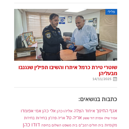
פלילי
שוטרי טירת כרמל איתרו והשיבו תפילין שנגנבו
מבעליהן
14/11/2025
כתבות בנושאים:
אגף החינוך
איחוד הצלה
אלי כהן
אליהו כהן
אמי אפומדו
אריה טל
בחירות
אריה פרג'ון
בחירות
אמיר שילו
אפרת דוד ששון
דודו כהן
מקומיות
בית חולים רמב"ם
בית משפט השלום בחיפה