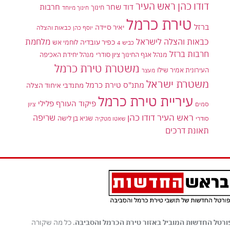
דודו כהן ראש העיר
דוד שחר
חרבות
חינוך
חינוך מיוחד
טירת כרמל
ברזל
יאיר סיידה
יוסף כהן
כבאות והצלה
כבאות והצלה לישראל
מלחמת
כפיר עובדיה
לוחמי אש
כביש 4
חרבות ברזל
מנהל אגף החינוך ציון סודרי
מנהל יחידת האכיפה
משטרת טירת כרמל
העירונית אמיר שילו
מעצר
משטרת ישראל
מתנ"ס טירת כרמל
מתנדבי איחוד הצלה
עיריית טירת כרמל
פיקוד העורף
פלילי
סמים
ציון
ראש העיר דודו כהן
שריפה
שגיא בן לישה
סודרי
שאטו מטקיה
תאונת דרכים
ורטל החדשות המוביל באזור טירת הכרמל והסביבה
. כל מה שקורה