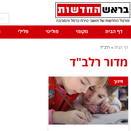
דף הבית
מקומי
פוליטי
פלילי
ח
דף הבית
»
רלב"ד
מדור רלב"ד
חינוך