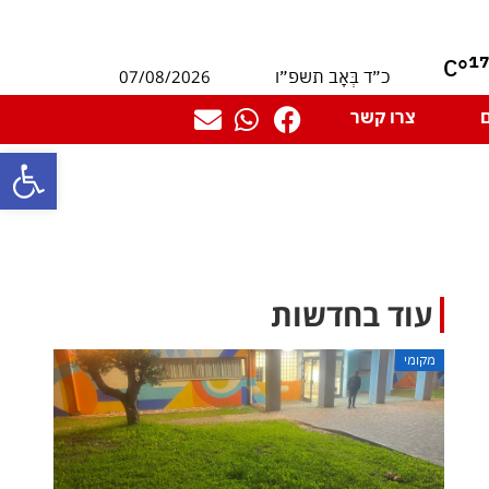
1
°C
07/08/2026
כ״ד בְּאָב תשפ״ו
צרו קשר
פתח סרגל
עוד בחדשות
מקומי