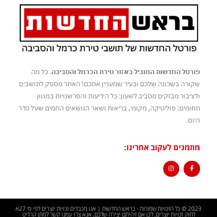
פורטל החדשות המוביל באזור טירת הכרמל והסביבה
. כל מה
שקורה בשכונה שלכם ובעיר שמעניין אתכם! האתר מספק לתושבים
ולציבור מבזקים מסביב לשעון: כל הידיעות והפרשנויות במגוון
תחומים: פוליטיקה, מקומי, בריאות ושאר הנושאים החמים שעל סדר
היום.
מוזמנים לעקוב אחרינו:
2023 © כל הזכויות שמורות - בראש החדשות | אנו מכבדים זכויות יוצרים לפי ס׳ 27א
לחוק זכויות יוצרים, לכן אם זיהיתם יצירה שלכם, אנא צרו עמנו קשר למתן קרדיט