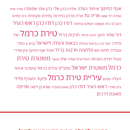
אגף החינוך
איחוד הצלה
אלי כהן
אליהו כהן
אמי אפומדו
אמיר שילו
אריה טל
בחירות
אריה פרג'ון
בחירות מקומיות
בית חולים
אפרת דוד ששון
דודו כהן ראש העיר
דודו כהן
רמב"ם
בית משפט השלום בחיפה
טירת כרמל
דוד שחר
חרבות ברזל
יאיר
חינוך
חינוך מיוחד
כבאות והצלה לישראל
סיידה
כפיר
יוסף כהן
כבאות והצלה
כביש 4
מלחמת חרבות ברזל
עובדיה
לוחמי אש
מנהל אגף החינוך ציון סודרי
משטרת טירת
מנהל יחידת האכיפה העירונית אמיר שילו
מעצר
כרמל
משטרת ישראל
מתנ"ס טירת כרמל
מתנדבי איחוד
עיריית טירת כרמל
פיקוד העורף
פלילי
הצלה
סמים
ראש העיר דודו כהן
שריפה
שגיא בן לישה
ציון סודרי
שאטו מטקיה
תאונת דרכים