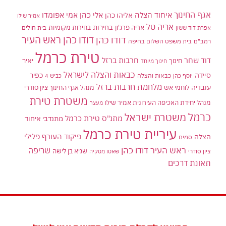
אגף החינוך
איחוד הצלה
אלי כהן
אליהו כהן
אמי אפומדו
אמיר שילו
אריה טל
בחירות
אריה פרג'ון
בחירות מקומיות
בית חולים
אפרת דוד ששון
דודו כהן ראש העיר
דודו כהן
רמב"ם
בית משפט השלום בחיפה
טירת כרמל
דוד שחר
חרבות ברזל
יאיר
חינוך
חינוך מיוחד
כבאות והצלה לישראל
סיידה
כפיר
יוסף כהן
כבאות והצלה
כביש 4
מלחמת חרבות ברזל
עובדיה
לוחמי אש
מנהל אגף החינוך ציון סודרי
משטרת טירת
מנהל יחידת האכיפה העירונית אמיר שילו
מעצר
כרמל
משטרת ישראל
מתנ"ס טירת כרמל
מתנדבי איחוד
עיריית טירת כרמל
פיקוד העורף
פלילי
הצלה
סמים
ראש העיר דודו כהן
שריפה
שגיא בן לישה
ציון סודרי
שאטו מטקיה
תאונת דרכים