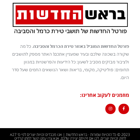
פורטל החדשות המוביל באזור טירת הכרמל והסביבה
. כל מה
שקורה בשכונה שלכם ובעיר שמעניין אתכם! האתר מספק לתושבים
ולציבור מבזקים מסביב לשעון: כל הידיעות והפרשנויות במגוון
תחומים: פוליטיקה, מקומי, בריאות ושאר הנושאים החמים שעל סדר
היום.
מוזמנים לעקוב אחרינו:
2023 © כל הזכויות שמורות - בראש החדשות | אנו מכבדים זכויות יוצרים לפי ס׳ 27א
לחוק זכויות יוצרים, לכן אם זיהיתם יצירה שלכם, אנא צרו עמנו קשר למתן קרדיט