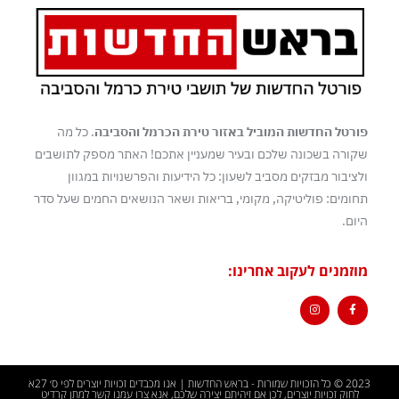
פורטל החדשות המוביל באזור טירת הכרמל והסביבה
. כל מה
שקורה בשכונה שלכם ובעיר שמעניין אתכם! האתר מספק לתושבים
ולציבור מבזקים מסביב לשעון: כל הידיעות והפרשנויות במגוון
תחומים: פוליטיקה, מקומי, בריאות ושאר הנושאים החמים שעל סדר
היום.
מוזמנים לעקוב אחרינו:
2023 © כל הזכויות שמורות - בראש החדשות | אנו מכבדים זכויות יוצרים לפי ס׳ 27א
לחוק זכויות יוצרים, לכן אם זיהיתם יצירה שלכם, אנא צרו עמנו קשר למתן קרדיט