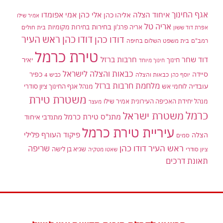
אגף החינוך
איחוד הצלה
אלי כהן
אליהו כהן
אמי אפומדו
אמיר שילו
אריה טל
בחירות
אריה פרג'ון
בחירות מקומיות
בית חולים
אפרת דוד ששון
דודו כהן ראש העיר
דודו כהן
רמב"ם
בית משפט השלום בחיפה
טירת כרמל
דוד שחר
חרבות ברזל
יאיר
חינוך
חינוך מיוחד
כבאות והצלה לישראל
סיידה
כפיר
יוסף כהן
כבאות והצלה
כביש 4
מלחמת חרבות ברזל
עובדיה
לוחמי אש
מנהל אגף החינוך ציון סודרי
משטרת טירת
מנהל יחידת האכיפה העירונית אמיר שילו
מעצר
כרמל
משטרת ישראל
מתנ"ס טירת כרמל
מתנדבי איחוד
עיריית טירת כרמל
פיקוד העורף
פלילי
הצלה
סמים
ראש העיר דודו כהן
שריפה
שגיא בן לישה
ציון סודרי
שאטו מטקיה
תאונת דרכים