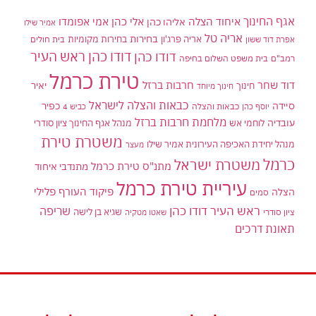
אגף החינוך
איחוד הצלה
אלי כהן
אליהו כהן
אמי אפומדו
אמיר שילו
אריה טל
בחירות
אריה פרג'ון
בחירות מקומיות
בית חולים
אפרת דוד ששון
דודו כהן ראש העיר
דודו כהן
רמב"ם
בית משפט השלום בחיפה
טירת כרמל
דוד שחר
חרבות ברזל
יאיר
חינוך
חינוך מיוחד
כבאות והצלה לישראל
סיידה
כפיר
יוסף כהן
כבאות והצלה
כביש 4
מלחמת חרבות ברזל
עובדיה
לוחמי אש
מנהל אגף החינוך ציון סודרי
משטרת טירת
מנהל יחידת האכיפה העירונית אמיר שילו
מעצר
כרמל
משטרת ישראל
מתנ"ס טירת כרמל
מתנדבי איחוד
עיריית טירת כרמל
פיקוד העורף
פלילי
הצלה
סמים
ראש העיר דודו כהן
שריפה
שגיא בן לישה
ציון סודרי
שאטו מטקיה
תאונת דרכים