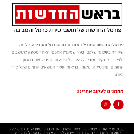
פורטל החדשות המוביל באזור טירת הכרמל והסביבה
. כל מה
שקורה בשכונה שלכם ובעיר שמעניין אתכם! האתר מספק לתושבים
ולציבור מבזקים מסביב לשעון: כל הידיעות והפרשנויות במגוון
תחומים: פוליטיקה, מקומי, בריאות ושאר הנושאים החמים שעל סדר
היום.
מוזמנים לעקוב אחרינו:
2023 © כל הזכויות שמורות - בראש החדשות | אנו מכבדים זכויות יוצרים לפי ס׳ 27א
לחוק זכויות יוצרים, לכן אם זיהיתם יצירה שלכם, אנא צרו עמנו קשר למתן קרדיט