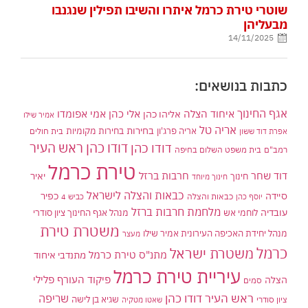
שוטרי טירת כרמל איתרו והשיבו תפילין שנגנבו
מבעליהן
14/11/2025
כתבות בנושאים:
אגף החינוך
איחוד הצלה
אלי כהן
אליהו כהן
אמי אפומדו
אמיר שילו
אריה טל
בחירות
אריה פרג'ון
בחירות מקומיות
בית חולים
אפרת דוד ששון
דודו כהן ראש העיר
דודו כהן
רמב"ם
בית משפט השלום בחיפה
טירת כרמל
דוד שחר
חרבות ברזל
יאיר
חינוך
חינוך מיוחד
כבאות והצלה לישראל
סיידה
כפיר
יוסף כהן
כבאות והצלה
כביש 4
מלחמת חרבות ברזל
עובדיה
לוחמי אש
מנהל אגף החינוך ציון סודרי
משטרת טירת
מנהל יחידת האכיפה העירונית אמיר שילו
מעצר
כרמל
משטרת ישראל
מתנ"ס טירת כרמל
מתנדבי איחוד
עיריית טירת כרמל
פיקוד העורף
פלילי
הצלה
סמים
ראש העיר דודו כהן
שריפה
שגיא בן לישה
ציון סודרי
שאטו מטקיה