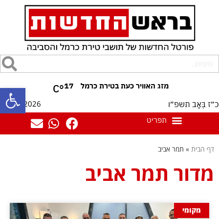
17
°C
פתח סרגל
10/08/2026
כ״ז בְּאָב תשפ״ו
דף הבית
»
תמר אביב
מדור תמר אביב
מקומי