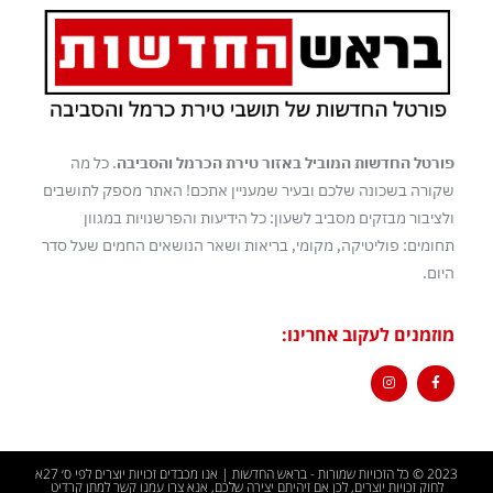
פורטל החדשות המוביל באזור טירת הכרמל והסביבה
. כל מה
שקורה בשכונה שלכם ובעיר שמעניין אתכם! האתר מספק לתושבים
ולציבור מבזקים מסביב לשעון: כל הידיעות והפרשנויות במגוון
תחומים: פוליטיקה, מקומי, בריאות ושאר הנושאים החמים שעל סדר
היום.
מוזמנים לעקוב אחרינו:
2023 © כל הזכויות שמורות - בראש החדשות | אנו מכבדים זכויות יוצרים לפי ס׳ 27א
לחוק זכויות יוצרים, לכן אם זיהיתם יצירה שלכם, אנא צרו עמנו קשר למתן קרדיט