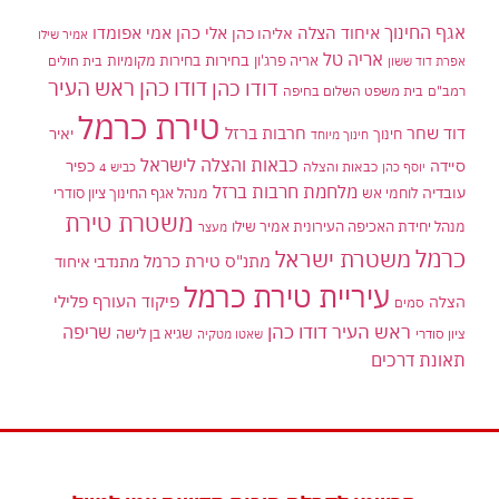
אגף החינוך
איחוד הצלה
אלי כהן
אליהו כהן
אמי אפומדו
אמיר שילו
אריה טל
בחירות
אריה פרג'ון
בחירות מקומיות
בית חולים
אפרת דוד ששון
דודו כהן ראש העיר
דודו כהן
רמב"ם
בית משפט השלום בחיפה
טירת כרמל
דוד שחר
חרבות ברזל
יאיר
חינוך
חינוך מיוחד
כבאות והצלה לישראל
סיידה
כפיר
יוסף כהן
כבאות והצלה
כביש 4
מלחמת חרבות ברזל
עובדיה
לוחמי אש
מנהל אגף החינוך ציון סודרי
משטרת טירת
מנהל יחידת האכיפה העירונית אמיר שילו
מעצר
כרמל
משטרת ישראל
מתנ"ס טירת כרמל
מתנדבי איחוד
עיריית טירת כרמל
פיקוד העורף
פלילי
הצלה
סמים
ראש העיר דודו כהן
שריפה
שגיא בן לישה
ציון סודרי
שאטו מטקיה
תאונת דרכים