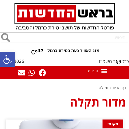
17
°C
פתח סרגל
10/08/2026
כ״ז בְּאָב תשפ״ו
דף הבית
»
תקלה
מדור תקלה
מקומי