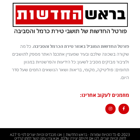
פורטל החדשות המוביל באזור טירת הכרמל והסביבה
. כל מה
שקורה בשכונה שלכם ובעיר שמעניין אתכם! האתר מספק לתושבים
ולציבור מבזקים מסביב לשעון: כל הידיעות והפרשנויות במגוון
תחומים: פוליטיקה, מקומי, בריאות ושאר הנושאים החמים שעל סדר
היום.
מוזמנים לעקוב אחרינו:
2023 © כל הזכויות שמורות - בראש החדשות | אנו מכבדים זכויות יוצרים לפי ס׳ 27א
לחוק זכויות יוצרים, לכן אם זיהיתם יצירה שלכם, אנא צרו עמנו קשר למתן קרדיט