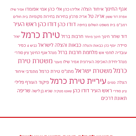
אגף החינוך
איחוד הצלה
אלי כהן
אליהו כהן
אמי אפומדו
אמיר שילו
אריה טל
בחירות
אריה פרג'ון
בחירות מקומיות
בית חולים
אפרת דוד ששון
דודו כהן ראש העיר
דודו כהן
רמב"ם
בית משפט השלום בחיפה
טירת כרמל
דוד שחר
חרבות ברזל
יאיר
חינוך
חינוך מיוחד
כבאות והצלה לישראל
סיידה
כפיר
יוסף כהן
כבאות והצלה
כביש 4
מלחמת חרבות ברזל
עובדיה
לוחמי אש
מנהל אגף החינוך ציון סודרי
משטרת טירת
מנהל יחידת האכיפה העירונית אמיר שילו
מעצר
כרמל
משטרת ישראל
מתנ"ס טירת כרמל
מתנדבי איחוד
עיריית טירת כרמל
פיקוד העורף
פלילי
הצלה
סמים
ראש העיר דודו כהן
שריפה
שגיא בן לישה
ציון סודרי
שאטו מטקיה
תאונת דרכים