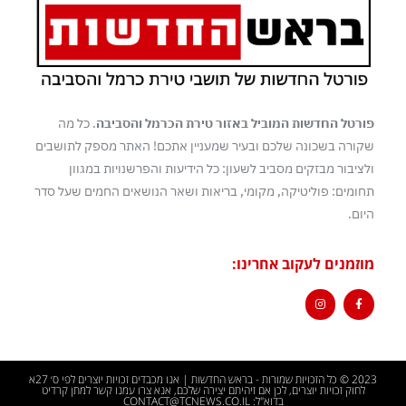
פורטל החדשות המוביל באזור טירת הכרמל והסביבה
. כל מה
שקורה בשכונה שלכם ובעיר שמעניין אתכם! האתר מספק לתושבים
ולציבור מבזקים מסביב לשעון: כל הידיעות והפרשנויות במגוון
תחומים: פוליטיקה, מקומי, בריאות ושאר הנושאים החמים שעל סדר
היום.
מוזמנים לעקוב אחרינו:
2023 © כל הזכויות שמורות - בראש החדשות | אנו מכבדים זכויות יוצרים לפי ס׳ 27א
לחוק זכויות יוצרים, לכן אם זיהיתם יצירה שלכם, אנא צרו עמנו קשר למתן קרדיט
בדוא"ל: CONTACT@TCNEWS.CO.IL