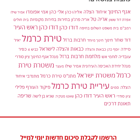
אגף החינוך
איחוד הצלה
אלי כהן
אליהו כהן
אמי אפומדו
אמיר שילו
אריה טל
בחירות
אריה פרג'ון
בחירות מקומיות
בית חולים
אפרת דוד ששון
דודו כהן ראש העיר
דודו כהן
רמב"ם
בית משפט השלום בחיפה
טירת כרמל
דוד שחר
חרבות ברזל
יאיר
חינוך
חינוך מיוחד
כבאות והצלה לישראל
סיידה
כפיר
יוסף כהן
כבאות והצלה
כביש 4
מלחמת חרבות ברזל
עובדיה
לוחמי אש
מנהל אגף החינוך ציון סודרי
משטרת טירת
מנהל יחידת האכיפה העירונית אמיר שילו
מעצר
כרמל
משטרת ישראל
מתנ"ס טירת כרמל
מתנדבי איחוד
עיריית טירת כרמל
פיקוד העורף
פלילי
הצלה
סמים
ראש העיר דודו כהן
שריפה
שגיא בן לישה
ציון סודרי
שאטו מטקיה
תאונת דרכים
הרשמו לקבלת סיכום חדשות יומי למייל