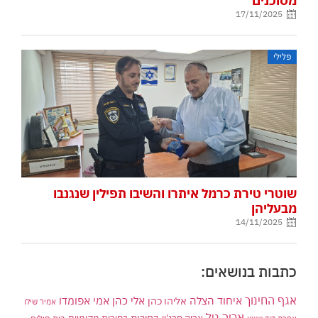
מסוכנים
17/11/2025
פלילי
שוטרי טירת כרמל איתרו והשיבו תפילין שנגנבו
מבעליהן
14/11/2025
כתבות בנושאים:
אגף החינוך
איחוד הצלה
אלי כהן
אליהו כהן
אמי אפומדו
אמיר שילו
אריה טל
בחירות