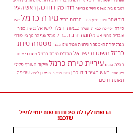
אריה פרג'ון
בחירות מקומיות
בית חולים
אפרת דוד ששון
דודו כהן ראש העיר
דודו כהן
רמב"ם
בית משפט השלום בחיפה
טירת כרמל
דוד שחר
חרבות ברזל
יאיר
חינוך
חינוך מיוחד
כבאות והצלה לישראל
סיידה
כפיר
יוסף כהן
כבאות והצלה
כביש 4
מלחמת חרבות ברזל
עובדיה
לוחמי אש
מנהל אגף החינוך ציון סודרי
משטרת טירת
מנהל יחידת האכיפה העירונית אמיר שילו
מעצר
כרמל
משטרת ישראל
מתנ"ס טירת כרמל
מתנדבי איחוד
עיריית טירת כרמל
פיקוד העורף
פלילי
הצלה
סמים
ראש העיר דודו כהן
שריפה
שגיא בן לישה
ציון סודרי
שאטו מטקיה
תאונת דרכים
הרשמו לקבלת סיכום חדשות יומי למייל
שלכם!