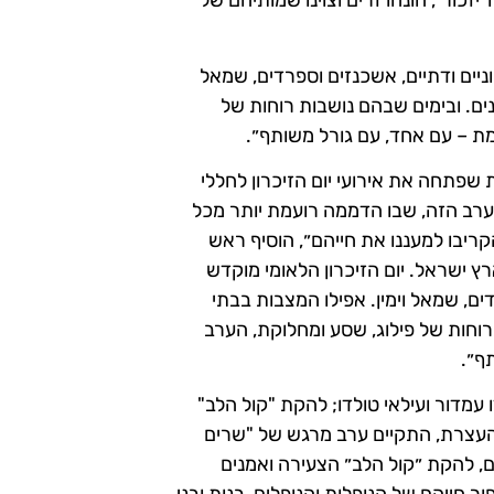
כור", הונחו זרים וצוינו שמותיהם של
וניים ודתיים, אשכנזים וספרדים, שמאל
נים. ובימים שבהם נושבות רוחות של
מת – עם אחד, עם גורל משותף״.
 שפתחה את אירועי יום הזיכרון לחללי
ערב הזה, שבו הדממה רועמת יותר מכל
ריבו למעננו את חייהם״, הוסיף ראש
ץ ישראל. יום הזיכרון הלאומי מוקדש
ים, שמאל וימין. אפילו המצבות בבתי
רוחות של פילוג, שסע ומחלוקת, הערב
ף״.
 עמדור ועילאי טולדו; להקת "קול הלב"
ם העצרת, התקיים ערב מרגש של "שרים
ם, להקת ״קול הלב״ הצעירה ואמנים