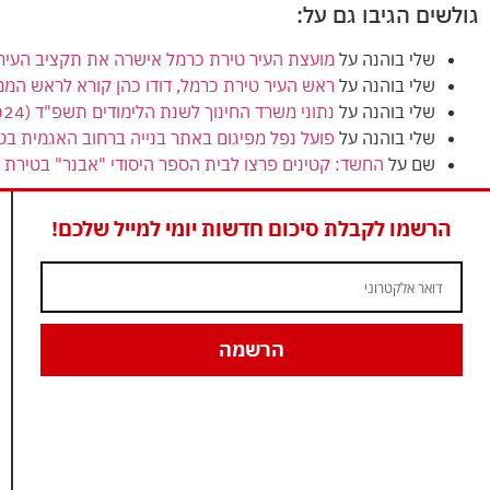
גולשים הגיבו גם על:
שלי בוהנה
על
מועצת העיר טירת כרמל אישרה את תקציב העירייה (הרגיל) לשנת 2024
שלי בוהנה
על
ראש העיר טירת כרמל, דודו כהן קורא לראש המ
שלי בוהנה
על
נתוני משרד החינוך לשנת הלימודים תשפ"ד (2024) מציגים ירידה בנתוני הזכאות לבגרות בטירת כרמל
שלי בוהנה
על
פועל נפל מפיגום באתר בנייה ברחוב האגמית בט
שם
על
החשד: קטינים פרצו לבית הספר היסודי "אבנר" בטירת כ
הרשמו לקבלת סיכום חדשות יומי למייל שלכם!
הרשמה