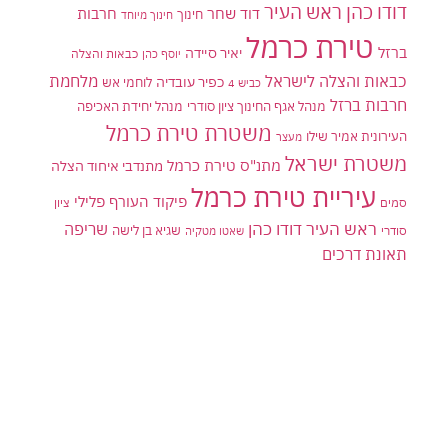
דודו כהן ראש העיר
דוד שחר
חרבות
חינוך
חינוך מיוחד
טירת כרמל
ברזל
יאיר סיידה
יוסף כהן
כבאות והצלה
כבאות והצלה לישראל
מלחמת
כפיר עובדיה
לוחמי אש
כביש 4
חרבות ברזל
מנהל אגף החינוך ציון סודרי
מנהל יחידת האכיפה
משטרת טירת כרמל
העירונית אמיר שילו
מעצר
משטרת ישראל
מתנ"ס טירת כרמל
מתנדבי איחוד הצלה
עיריית טירת כרמל
פיקוד העורף
פלילי
סמים
ציון
ראש העיר דודו כהן
שריפה
שגיא בן לישה
סודרי
שאטו מטקיה
תאונת דרכים