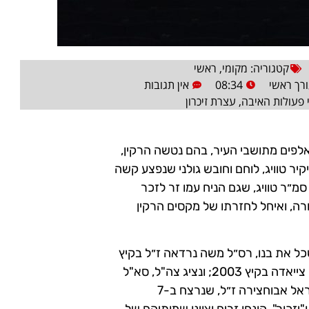
קטגוריה:
מקומי
,
ראשי
רך ראשי
08:34
אין תגובות
י פעולות האיבה
,
עצרת זיכרון
לפים מתושבי העיר, בהם נטשה הרקין,
יר טוויג, לוחם וחובש גולני שנפצע קשה
 סמ״ר טוויג, שגם הניח עמו זר לזכר
ה, ואיחל לחזרתו של מקסים הרקין
כל את בנו, רס״ל משה נרדאה ז״ל בקיץ
2024; הרב אליאסף צייאדה, ששכל את בנו, סמ״ר מור (מרדכי) צייאדה בקיץ 2003; ונציג צה"ל, סא"ל
עודד סיידה. את אבוקת הזיכרון הדליקה איריס זוהר, אמו של אוראל אבוחצירה ז״ל, שנרצח ב-7