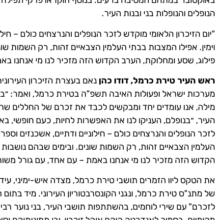
באוקטובר במתחם המסיבה ברעים. בנוסף הוקראו פרקי תפילה ו"יז
הנופלים והנופלות בני ובנות העיר.
"יום הזיכרון הלאומי מוקדש לזכר הנופלים והנרצחים כולם – חיל
וימין. אפילו המצבות בבתי העלמין הצבאיים זהות, רק השמות שו
פילוג, שסע ומחלוקת, הערב הקדוש הזה מזכיר לנו מי אנחנו בא
ראש העיר טירת כרמל, דודו כהן
נאם בעצרת הזיכרון העירונית
מערכות ישראל ופעולות האיבה תשפ"ה בטירת כרמל, ואמר: ״ב
מילה, אנו עומדים יחד ומבקשים לכבד את זכרם של החללים שהק
העיר, ״בנופלם, העניקו לנו את האפשרות לחיות, כעם חופשי, באר
לזכר הנופלים והנרצחים כולם – חילוניים ודתיים, אשכנזים וספרד
העלמין הצבאיים זהות, רק השמות שונים. ובימים שבהם נושבות 
הקדוש הזה מזכיר לנו מי אנחנו באמת – עם אחד, עם גורל משות
את הטקס ליוו הזמרים תושבי טירת כרמל, מצדה איש-ימיני, עידו
של מתנ"ס טירת כרמל, ונגני הקונסרבטוריון העירוני. מיד בתו
לזכרם" עם שירי לוחמים, בהשתתפות תושבי העיר, בני נוער רבי