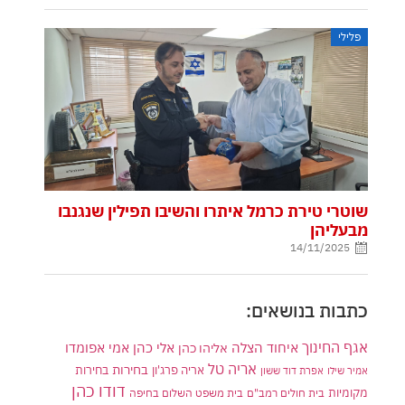
פלילי
שוטרי טירת כרמל איתרו והשיבו תפילין שנגנבו
מבעליהן
14/11/2025
כתבות בנושאים:
אגף החינוך
איחוד הצלה
אלי כהן
אליהו כהן
אמי אפומדו
אריה טל
בחירות
אריה פרג'ון
בחירות
אמיר שילו
אפרת דוד ששון
דודו כהן
מקומיות
בית חולים רמב"ם
בית משפט השלום בחיפה