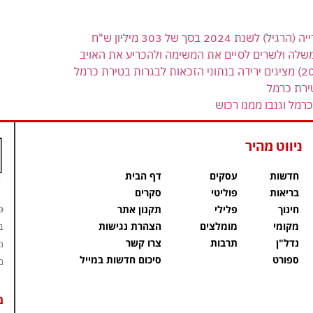
 בסך של 303 מיליון ש"ח
משלה ולשרים לסיים את המשימה ולהכריע את האויב
ירת כרמל
רמל וגנבו ממנו רכוש
ניווט מהיר
חדשות
עסקים
דף הבית
בריאות
פוליטי
סקרים
פ
חינוך
פלילי
תקנון אתר
מקומי
מומלצים
הצהרת נגישות
ב
נדל"ן
תרבות
צרו קשר
מ
ספורט
סיכום חדשות במייל
מ
מ