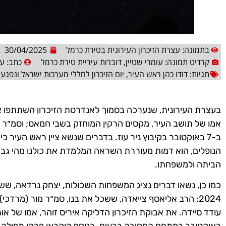
בתמונה: עצרת הזיכרון העירונית בטירת כרמל
30/04/2025
קרדיט תמונה: עומרי שטיין, דוברות עיריית טירת כרמל
כתב:
עו
תגיות:
דודו כהן ראש העיר
,
יום הזיכרון לחללי מערכות ישראל ונפגע
בעצרת העירונית, שנערכה בסמוך לאנדרטת הזיכרון השתתפו א
אמו של תושב העיר, מקסים הרקין המוחזק בשבי חמאס; וסמ״ר יק
ב-7 באוקטובר בקיבוץ ניר עוז. בדברים שנשא ציין ראש העיר כי
הנופלים, הוא דמות מעוררת השראה המלמדת את כולנו מהי גבור
הביתה ולמשפחתו.
כמו כן, נשאו דברים נציג המשפחות השכולות, יצחק נרדאה, שש