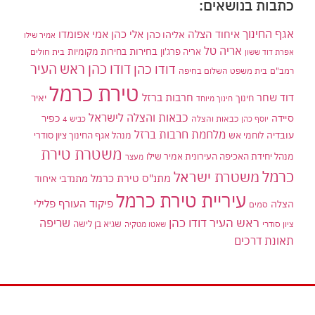
כתבות בנושאים:
אגף החינוך
איחוד הצלה
אלי כהן
אליהו כהן
אמי אפומדו
אמיר שילו
אריה טל
בחירות
אריה פרג'ון
בחירות מקומיות
בית חולים
אפרת דוד ששון
דודו כהן ראש העיר
דודו כהן
רמב"ם
בית משפט השלום בחיפה
טירת כרמל
דוד שחר
חרבות ברזל
יאיר
חינוך
חינוך מיוחד
כבאות והצלה לישראל
סיידה
כפיר
יוסף כהן
כבאות והצלה
כביש 4
מלחמת חרבות ברזל
עובדיה
לוחמי אש
מנהל אגף החינוך ציון סודרי
משטרת טירת
מנהל יחידת האכיפה העירונית אמיר שילו
מעצר
כרמל
משטרת ישראל
מתנ"ס טירת כרמל
מתנדבי איחוד
עיריית טירת כרמל
פיקוד העורף
פלילי
הצלה
סמים
ראש העיר דודו כהן
שריפה
שגיא בן לישה
ציון סודרי
שאטו מטקיה
תאונת דרכים