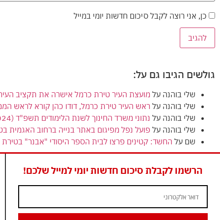
כן, אני רוצה לקבל סיכום חדשות יומי במייל
גולשים הגיבו גם על:
שלי בוהנה
על
מועצת העיר טירת כרמל אישרה את תקציב העירייה (הרגיל) לשנת 2024
שלי בוהנה
על
ראש העיר טירת כרמל, דודו כהן קורא לראש המ
שלי בוהנה
על
נתוני משרד החינוך לשנת הלימודים תשפ"ד (2024) מציגים ירידה בנתוני הזכאות לבגרות בטירת כרמל
שלי בוהנה
על
פועל נפל מפיגום באתר בנייה ברחוב האגמית בט
שם
על
החשד: קטינים פרצו לבית הספר היסודי "אבנר" בטירת כ
הרשמו לקבלת סיכום חדשות יומי למייל שלכם!