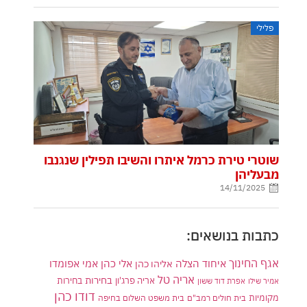
פלילי
שוטרי טירת כרמל איתרו והשיבו תפילין שנגנבו
מבעליהן
14/11/2025
כתבות בנושאים:
אגף החינוך
איחוד הצלה
אלי כהן
אליהו כהן
אמי אפומדו
אריה טל
בחירות
אריה פרג'ון
בחירות
אמיר שילו
אפרת דוד ששון
דודו כהן
מקומיות
בית חולים רמב"ם
בית משפט השלום בחיפה