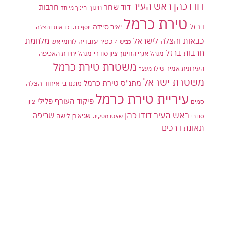
דודו כהן ראש העיר
דוד שחר
חרבות
חינוך
חינוך מיוחד
טירת כרמל
ברזל
יאיר סיידה
יוסף כהן
כבאות והצלה
כבאות והצלה לישראל
מלחמת
כפיר עובדיה
לוחמי אש
כביש 4
חרבות ברזל
מנהל אגף החינוך ציון סודרי
מנהל יחידת האכיפה
משטרת טירת כרמל
העירונית אמיר שילו
מעצר
משטרת ישראל
מתנ"ס טירת כרמל
מתנדבי איחוד הצלה
עיריית טירת כרמל
פיקוד העורף
פלילי
סמים
ציון
ראש העיר דודו כהן
שריפה
שגיא בן לישה
סודרי
שאטו מטקיה
תאונת דרכים