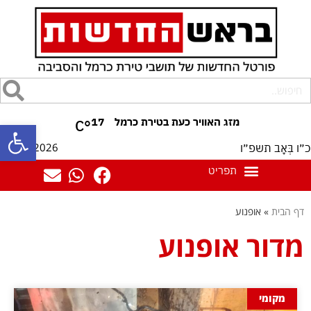
17
°C
פתח סרגל
09/08/2026
כ״ו בְּאָב תשפ״ו
דף הבית
»
אופנוע
מדור אופנוע
מקומי