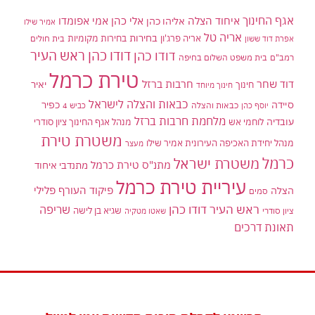
אגף החינוך
איחוד הצלה
אלי כהן
אליהו כהן
אמי אפומדו
אמיר שילו
אריה טל
בחירות
אריה פרג'ון
בחירות מקומיות
בית חולים
אפרת דוד ששון
דודו כהן ראש העיר
דודו כהן
רמב"ם
בית משפט השלום בחיפה
טירת כרמל
דוד שחר
חרבות ברזל
יאיר
חינוך
חינוך מיוחד
כבאות והצלה לישראל
סיידה
כפיר
יוסף כהן
כבאות והצלה
כביש 4
מלחמת חרבות ברזל
עובדיה
לוחמי אש
מנהל אגף החינוך ציון סודרי
משטרת טירת
מנהל יחידת האכיפה העירונית אמיר שילו
מעצר
כרמל
משטרת ישראל
מתנ"ס טירת כרמל
מתנדבי איחוד
עיריית טירת כרמל
פיקוד העורף
פלילי
הצלה
סמים
ראש העיר דודו כהן
שריפה
שגיא בן לישה
ציון סודרי
שאטו מטקיה
תאונת דרכים