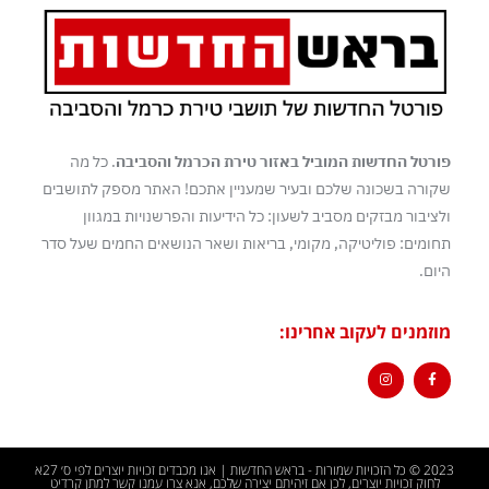
פורטל החדשות המוביל באזור טירת הכרמל והסביבה
. כל מה
שקורה בשכונה שלכם ובעיר שמעניין אתכם! האתר מספק לתושבים
ולציבור מבזקים מסביב לשעון: כל הידיעות והפרשנויות במגוון
תחומים: פוליטיקה, מקומי, בריאות ושאר הנושאים החמים שעל סדר
היום.
מוזמנים לעקוב אחרינו:
2023 © כל הזכויות שמורות - בראש החדשות | אנו מכבדים זכויות יוצרים לפי ס׳ 27א
לחוק זכויות יוצרים, לכן אם זיהיתם יצירה שלכם, אנא צרו עמנו קשר למתן קרדיט