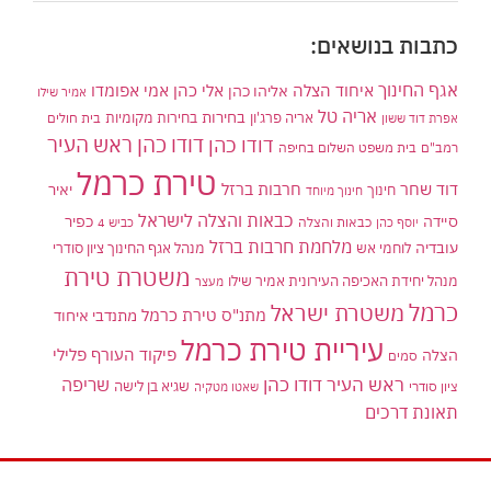
כתבות בנושאים:
אגף החינוך
איחוד הצלה
אלי כהן
אליהו כהן
אמי אפומדו
אמיר שילו
אריה טל
בחירות
אריה פרג'ון
בחירות מקומיות
בית חולים
אפרת דוד ששון
דודו כהן ראש העיר
דודו כהן
רמב"ם
בית משפט השלום בחיפה
טירת כרמל
דוד שחר
חרבות ברזל
יאיר
חינוך
חינוך מיוחד
כבאות והצלה לישראל
סיידה
כפיר
יוסף כהן
כבאות והצלה
כביש 4
מלחמת חרבות ברזל
עובדיה
לוחמי אש
מנהל אגף החינוך ציון סודרי
משטרת טירת
מנהל יחידת האכיפה העירונית אמיר שילו
מעצר
כרמל
משטרת ישראל
מתנ"ס טירת כרמל
מתנדבי איחוד
עיריית טירת כרמל
פיקוד העורף
פלילי
הצלה
סמים
ראש העיר דודו כהן
שריפה
שגיא בן לישה
ציון סודרי
שאטו מטקיה
תאונת דרכים